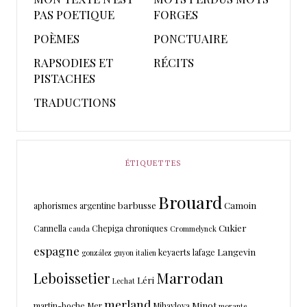
PAS POETIQUE
FORGES
POÈMES
PONCTUAIRE
RAPSODIES ET
RÉCITS
PISTACHES
TRADUCTIONS
ÉTIQUETTES
Brouard
barbusse
Camoin
aphorismes
argentine
Cukier
Cannella
Chepiga
chroniques
cauda
Crommelynck
espagne
Langevin
keyaerts
lafage
gonzález
guyon
italien
Marrodan
Leboissetier
Léri
Lechat
merland
Minot
martin-boche
Mer
Mihaylova
morante