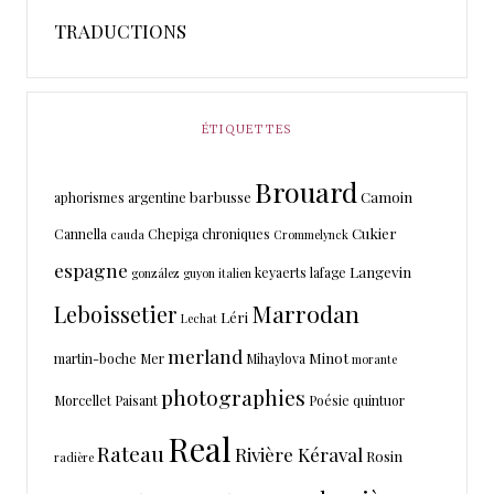
TRADUCTIONS
ÉTIQUETTES
Brouard
barbusse
Camoin
aphorismes
argentine
Cukier
Cannella
Chepiga
chroniques
cauda
Crommelynck
espagne
Langevin
keyaerts
lafage
gonzález
guyon
italien
Marrodan
Leboissetier
Léri
Lechat
merland
Minot
martin-boche
Mer
Mihaylova
morante
photographies
Morcellet
Paisant
Poésie
quintuor
Real
Rateau
Rivière Kéraval
Rosin
radière