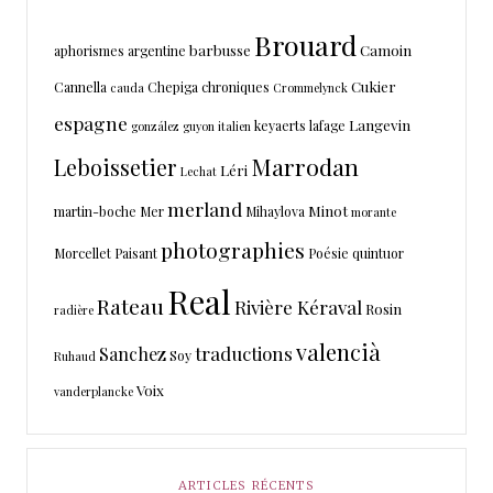
Brouard
barbusse
Camoin
aphorismes
argentine
Cukier
Cannella
Chepiga
chroniques
cauda
Crommelynck
espagne
Langevin
keyaerts
lafage
gonzález
guyon
italien
Marrodan
Leboissetier
Léri
Lechat
merland
Minot
martin-boche
Mer
Mihaylova
morante
photographies
Morcellet
Paisant
Poésie
quintuor
Real
Rateau
Rivière Kéraval
Rosin
radière
valencià
traductions
Sanchez
Soy
Ruhaud
Voix
vanderplancke
ARTICLES RÉCENTS