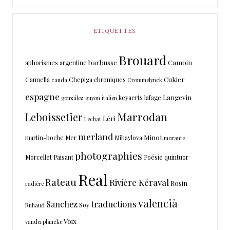
ÉTIQUETTES
Brouard
barbusse
Camoin
aphorismes
argentine
Cukier
Cannella
Chepiga
chroniques
cauda
Crommelynck
espagne
Langevin
keyaerts
lafage
gonzález
guyon
italien
Marrodan
Leboissetier
Léri
Lechat
merland
Minot
martin-boche
Mer
Mihaylova
morante
photographies
Morcellet
Paisant
Poésie
quintuor
Real
Rateau
Rivière Kéraval
Rosin
radière
valencià
traductions
Sanchez
Soy
Ruhaud
Voix
vanderplancke