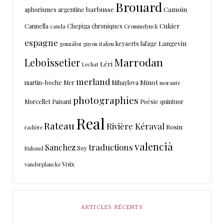
Brouard
barbusse
Camoin
aphorismes
argentine
Cukier
Cannella
Chepiga
chroniques
cauda
Crommelynck
espagne
Langevin
keyaerts
lafage
gonzález
guyon
italien
Marrodan
Leboissetier
Léri
Lechat
merland
Minot
martin-boche
Mer
Mihaylova
morante
photographies
Morcellet
Paisant
Poésie
quintuor
Real
Rateau
Rivière Kéraval
Rosin
radière
valencià
traductions
Sanchez
Soy
Ruhaud
Voix
vanderplancke
ARTICLES RÉCENTS