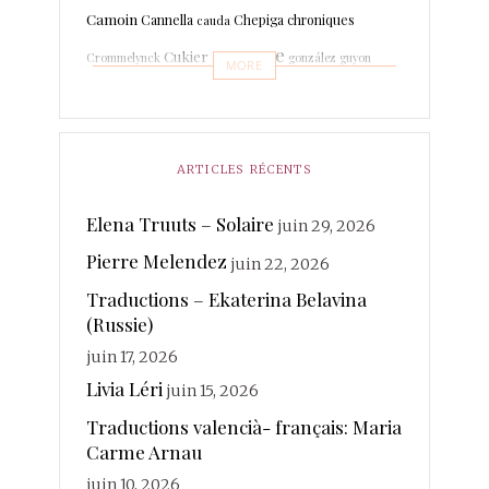
Camoin
Cannella
Chepiga
chroniques
cauda
espagne
Cukier
Crommelynck
gonzález
guyon
MORE
Leboissetier
Langevin
keyaerts
lafage
italien
Marrodan
Léri
martin-boche
Mer
Lechat
ARTICLES RÉCENTS
merland
Minot
Mihaylova
Morcellet
morante
photographies
Elena Truuts – Solaire
juin 29, 2026
Paisant
Poésie
quintuor
Pierre Melendez
Real
juin 22, 2026
Rateau
Rivière Kéraval
radière
Traductions – Ekaterina Belavina
traductions
Sanchez
(Russie)
Rosin
Soy
Ruhaud
juin 17, 2026
valencià
Voix
vanderplancke
Livia Léri
juin 15, 2026
Traductions valencià- français: Maria
Carme Arnau
juin 10, 2026