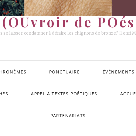
(OUvroir de POési
s se laisser condamner à défaire les chignons de bronze." Henri 
HRONÈMES
PONCTUAIRE
ÉVÉNEMENTS
HES
APPEL À TEXTES POÉTIQUES
ACCUE
PARTENARIATS