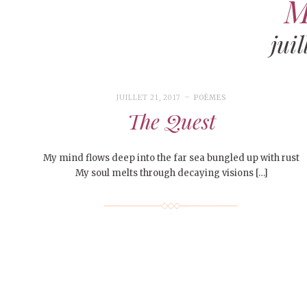
M
juil
JUILLET 21, 2017
POÈMES
The Quest
My mind flows deep into the far sea bungled up with rust
My soul melts through decaying visions […]