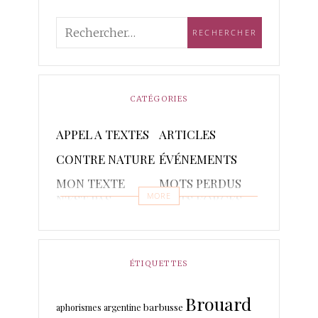
CATÉGORIES
APPEL A TEXTES
ARTICLES
CONTRE NATURE
ÉVÉNEMENTS
MON TEXTE
MOTS PERDUS
MORE
N'EST PAS
MOTS FORGES
POETIQUE
POÈMES
PONCTUAIRE
RAPSODIES ET
RÉCITS
ÉTIQUETTES
PISTACHES
Brouard
TRADUCTIONS
barbusse
aphorismes
argentine