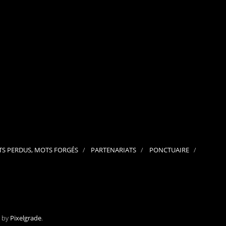
septembre 2024
août 2024
juillet 2024
juin 2024
mai 2024
avril 2024
mars 2024
février 2024
janvier 2024
décembre 2023
novembre 2023
octobre 2023
septembre 2023
juillet 2023
juin 2023
mai 2023
S PERDUS, MOTS FORGÉS
PARTENARIATS
PONCTUAIRE
avril 2023
mars 2023
février 2023
janvier 2023
décembre 2022
novembre 2022
octobre 2022
septembre 2022
e by
Pixelgrade
.