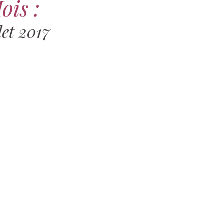
ois :
let 2017