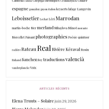
Cukier
Cannella
Chepiga
chroniques
cauda
Crommelynck
espagne
Langevin
keyaerts
lafage
gonzález
guyon
italien
Marrodan
Leboissetier
Léri
Lechat
merland
Minot
martin-boche
Mer
Mihaylova
morante
photographies
Morcellet
Paisant
Poésie
quintuor
Real
Rateau
Rivière Kéraval
Rosin
radière
valencià
traductions
Sanchez
Soy
Ruhaud
Voix
vanderplancke
ARTICLES RÉCENTS
Elena Truuts – Solaire
juin 29, 2026