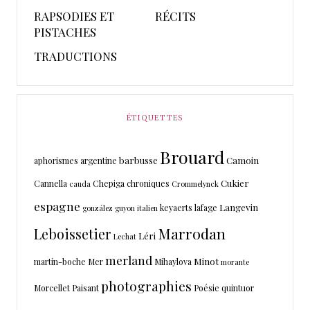
RAPSODIES ET
RÉCITS
PISTACHES
TRADUCTIONS
ÉTIQUETTES
Brouard
barbusse
Camoin
aphorismes
argentine
Cukier
Cannella
Chepiga
chroniques
cauda
Crommelynck
espagne
Langevin
keyaerts
lafage
gonzález
guyon
italien
Marrodan
Leboissetier
Léri
Lechat
merland
Minot
martin-boche
Mer
Mihaylova
morante
photographies
Morcellet
Paisant
Poésie
quintuor