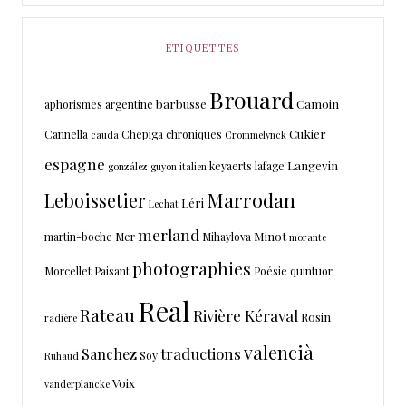
ÉTIQUETTES
Brouard
barbusse
Camoin
aphorismes
argentine
Cukier
Cannella
Chepiga
chroniques
cauda
Crommelynck
espagne
Langevin
keyaerts
lafage
gonzález
guyon
italien
Marrodan
Leboissetier
Léri
Lechat
merland
Minot
martin-boche
Mer
Mihaylova
morante
photographies
Morcellet
Paisant
Poésie
quintuor
Real
Rateau
Rivière Kéraval
Rosin
radière
valencià
traductions
Sanchez
Soy
Ruhaud
Voix
vanderplancke