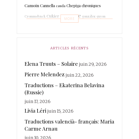
Camoin
Cannella
Chepiga
chroniques
cauda
espagne
Cukier
Crommelynck
gonzález
guyon
MORE
Leboissetier
Langevin
keyaerts
lafage
italien
Marrodan
Léri
martin-boche
Mer
Lechat
ARTICLES RÉCENTS
merland
Minot
Mihaylova
Morcellet
morante
photographies
Elena Truuts – Solaire
juin 29, 2026
Paisant
Poésie
quintuor
Pierre Melendez
Real
juin 22, 2026
Rateau
Rivière Kéraval
radière
Traductions – Ekaterina Belavina
traductions
Sanchez
(Russie)
Rosin
Soy
Ruhaud
juin 17, 2026
valencià
Voix
vanderplancke
Livia Léri
juin 15, 2026
Traductions valencià- français: Maria
Carme Arnau
juin 10, 2026