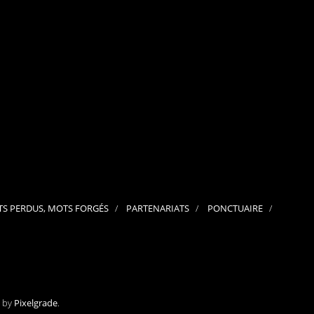
septembre 2024
août 2024
juillet 2024
juin 2024
mai 2024
avril 2024
mars 2024
février 2024
janvier 2024
décembre 2023
novembre 2023
octobre 2023
septembre 2023
juillet 2023
juin 2023
mai 2023
S PERDUS, MOTS FORGÉS
PARTENARIATS
PONCTUAIRE
avril 2023
mars 2023
février 2023
janvier 2023
décembre 2022
novembre 2022
octobre 2022
septembre 2022
e by
Pixelgrade
.