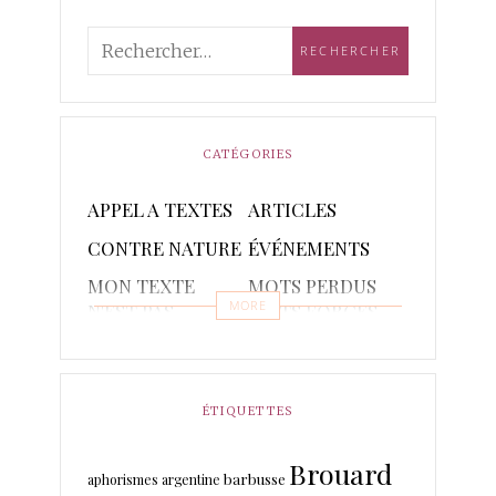
CATÉGORIES
APPEL A TEXTES
ARTICLES
CONTRE NATURE
ÉVÉNEMENTS
MON TEXTE
MOTS PERDUS
MORE
N'EST PAS
MOTS FORGES
POETIQUE
POÈMES
PONCTUAIRE
RAPSODIES ET
RÉCITS
ÉTIQUETTES
PISTACHES
Brouard
TRADUCTIONS
barbusse
aphorismes
argentine