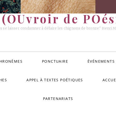
(OUvroir de POési
s se laisser condamner à défaire les chignons de bronze." Henri 
HRONÈMES
PONCTUAIRE
ÉVÉNEMENTS
HES
APPEL À TEXTES POÉTIQUES
ACCUE
PARTENARIATS