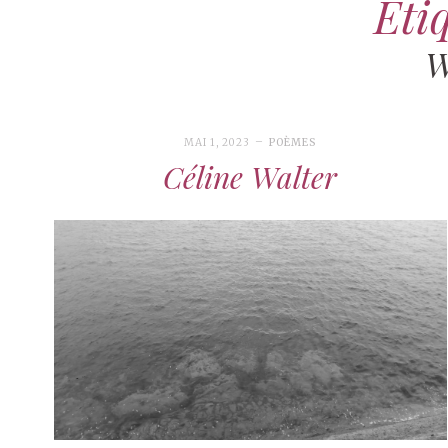
Étiq
W
MAI 1, 2023
POÈMES
Céline Walter