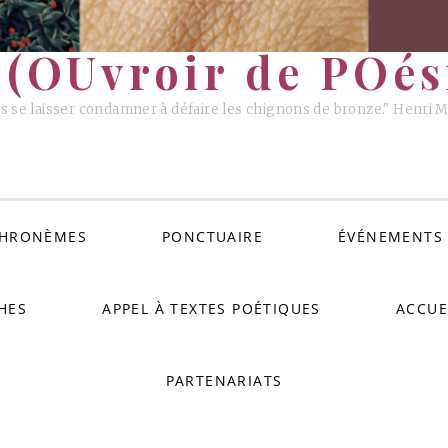
(OUvroir de POési
s se laisser condamner à défaire les chignons de bronze." Henri 
HRONÈMES
PONCTUAIRE
ÉVÉNEMENTS
HES
APPEL À TEXTES POÉTIQUES
ACCUE
PARTENARIATS