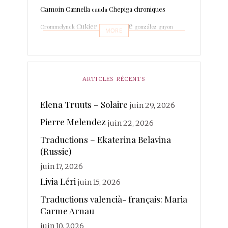
Camoin
Cannella
Chepiga
chroniques
cauda
espagne
Cukier
Crommelynck
gonzález
guyon
MORE
Leboissetier
Langevin
keyaerts
lafage
italien
Marrodan
Léri
martin-boche
Mer
Lechat
ARTICLES RÉCENTS
merland
Minot
Mihaylova
Morcellet
morante
photographies
Elena Truuts – Solaire
juin 29, 2026
Paisant
Poésie
quintuor
Pierre Melendez
Real
juin 22, 2026
Rateau
Rivière Kéraval
radière
Traductions – Ekaterina Belavina
traductions
Sanchez
(Russie)
Rosin
Soy
Ruhaud
juin 17, 2026
valencià
Voix
vanderplancke
Livia Léri
juin 15, 2026
Traductions valencià- français: Maria
Carme Arnau
juin 10, 2026