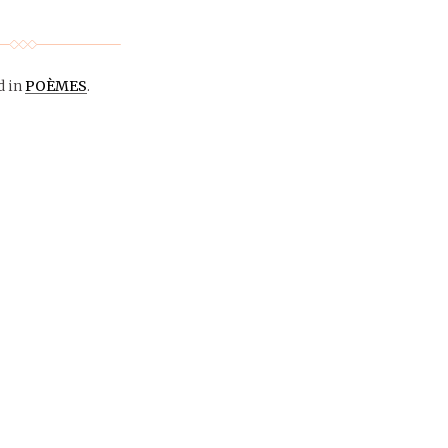
d in
POÈMES
.