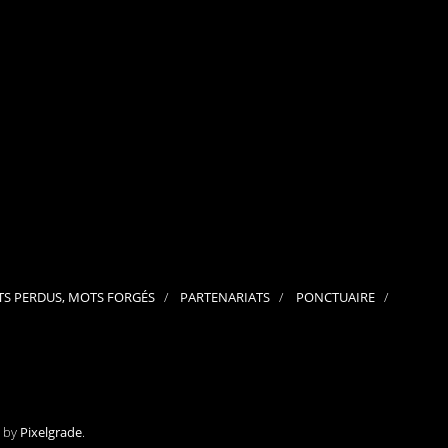
septembre 2024
août 2024
juillet 2024
juin 2024
mai 2024
avril 2024
mars 2024
février 2024
janvier 2024
décembre 2023
novembre 2023
octobre 2023
septembre 2023
juillet 2023
juin 2023
mai 2023
S PERDUS, MOTS FORGÉS
PARTENARIATS
PONCTUAIRE
avril 2023
mars 2023
février 2023
janvier 2023
décembre 2022
novembre 2022
octobre 2022
septembre 2022
e by
Pixelgrade
.