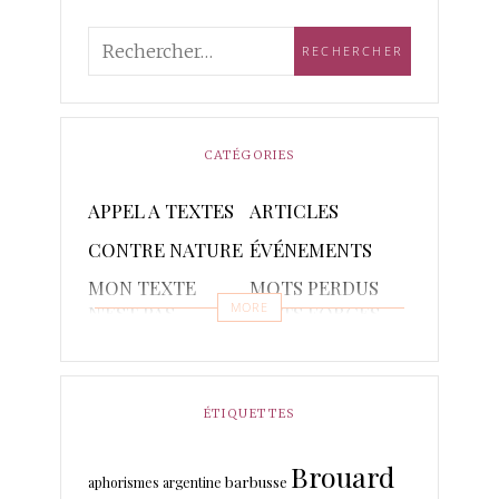
CATÉGORIES
APPEL A TEXTES
ARTICLES
CONTRE NATURE
ÉVÉNEMENTS
MON TEXTE
MOTS PERDUS
MORE
N'EST PAS
MOTS FORGES
POETIQUE
POÈMES
PONCTUAIRE
RAPSODIES ET
RÉCITS
ÉTIQUETTES
PISTACHES
Brouard
TRADUCTIONS
barbusse
aphorismes
argentine