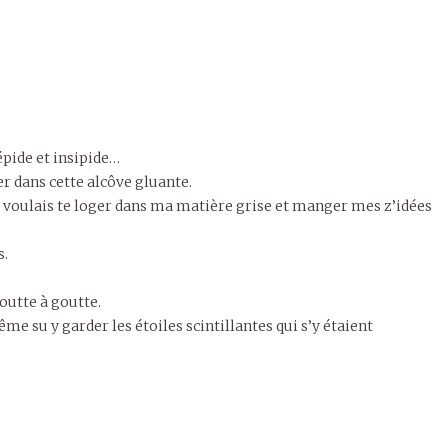
trépide et insipide…
r dans cette alcôve gluante.
tu voulais te loger dans ma matière grise et manger mes z’idées
s.
outte à goutte.
me su y garder les étoiles scintillantes qui s’y étaient