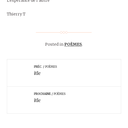
L’espérance de l’autre
Thierry T
Posted in
POÈMES
.
PRÉC.
POÈMES
itle
PROCHAINE
POÈMES
itle