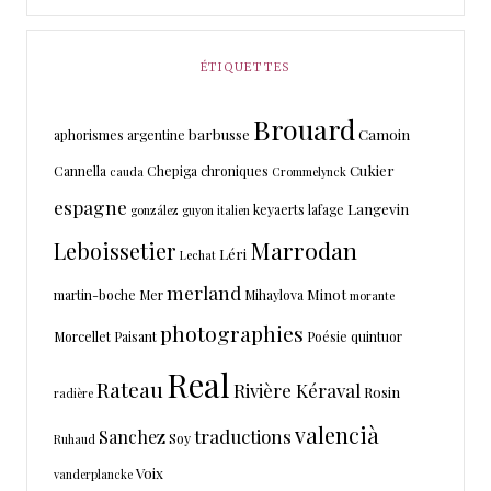
ÉTIQUETTES
Brouard
barbusse
Camoin
aphorismes
argentine
Cukier
Cannella
Chepiga
chroniques
cauda
Crommelynck
espagne
Langevin
keyaerts
lafage
gonzález
guyon
italien
Marrodan
Leboissetier
Léri
Lechat
merland
Minot
martin-boche
Mer
Mihaylova
morante
photographies
Morcellet
Paisant
Poésie
quintuor
Real
Rateau
Rivière Kéraval
Rosin
radière
valencià
traductions
Sanchez
Soy
Ruhaud
Voix
vanderplancke