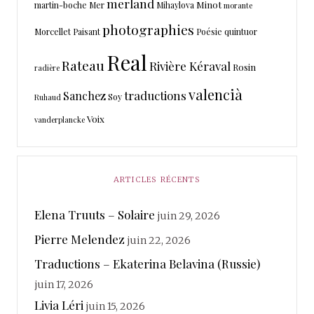
merland
Minot
martin-boche
Mer
Mihaylova
morante
photographies
Morcellet
Paisant
Poésie
quintuor
Real
Rateau
Rivière Kéraval
Rosin
radière
valencià
traductions
Sanchez
Soy
Ruhaud
Voix
vanderplancke
ARTICLES RÉCENTS
Elena Truuts – Solaire
juin 29, 2026
Pierre Melendez
juin 22, 2026
Traductions – Ekaterina Belavina (Russie)
juin 17, 2026
Livia Léri
juin 15, 2026