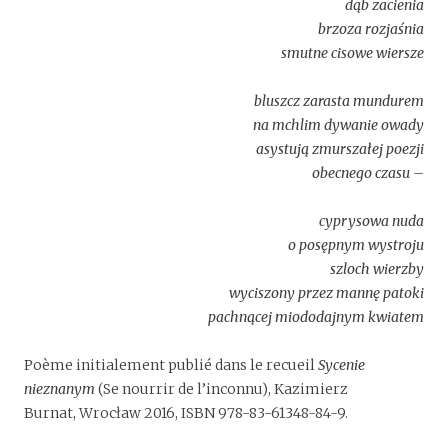
dąb zacienia
brzoza rozjaśnia
smutne cisowe wiersze
bluszcz zarasta mundurem
na mchlim dywanie owady
asystują zmurszałej poezji
obecnego czasu –
cyprysowa nuda
o posępnym wystroju
szloch wierzby
wyciszony przez mannę patoki
pachnącej miododajnym kwiatem
Poème initialement publié dans le recueil
Sycenie
nieznanym
(Se nourrir de l’inconnu), Kazimierz
Burnat, Wrocław 2016, ISBN 978-83-61348-84-9.