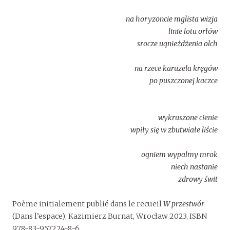
na horyzoncie mglista wizja
linie lotu orłów
srocze ugnieżdżenia olch
na rzece karuzela kręgów
po puszczonej kaczce
wykruszone cienie
wpiły się w zbutwiałe liście
ogniem wypalmy mrok
niech nastanie
zdrowy świt
Poème initialement publié dans le recueil
W przestwór
(Dans l’espace), Kazimierz Burnat, Wrocław 2023, ISBN
978-83-957224-8-6.