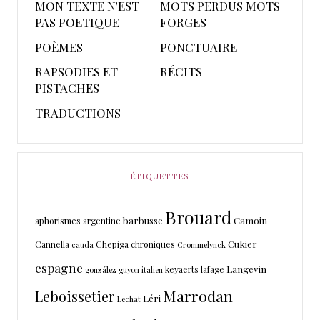
MON TEXTE N'EST
MOTS PERDUS MOTS
PAS POETIQUE
FORGES
POÈMES
PONCTUAIRE
RAPSODIES ET
RÉCITS
PISTACHES
TRADUCTIONS
ÉTIQUETTES
Brouard
barbusse
Camoin
aphorismes
argentine
Cukier
Cannella
Chepiga
chroniques
cauda
Crommelynck
espagne
Langevin
keyaerts
lafage
gonzález
guyon
italien
Marrodan
Leboissetier
Léri
Lechat