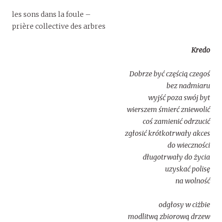
les sons dans la foule –
prière collective des arbres
Kredo
Dobrze być częścią czegoś
bez nadmiaru
wyjść poza swój byt
wierszem śmierć zniewolić
coś zamienić odrzucić
zgłosić krótkotrwały akces
do wieczności
długotrwały do życia
uzyskać polisę
na wolność
odgłosy w ciżbie
modlitwą zbiorową drzew