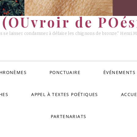
(OUvroir de POési
s se laisser condamner à défaire les chignons de bronze." Henri 
HRONÈMES
PONCTUAIRE
ÉVÉNEMENTS
HES
APPEL À TEXTES POÉTIQUES
ACCUE
PARTENARIATS