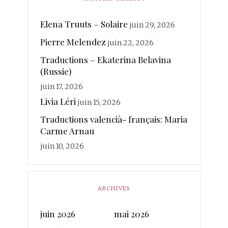
merland
Minot
Mihaylova
Morcellet
morante
photographies
Elena Truuts – Solaire
juin 29, 2026
Paisant
Poésie
quintuor
Pierre Melendez
Real
juin 22, 2026
Rateau
Rivière Kéraval
radière
Traductions – Ekaterina Belavina
traductions
Sanchez
(Russie)
Rosin
Soy
Ruhaud
juin 17, 2026
valencià
Voix
vanderplancke
Livia Léri
juin 15, 2026
Traductions valencià- français: Maria
Carme Arnau
juin 10, 2026
ARCHIVES
juin 2026
mai 2026