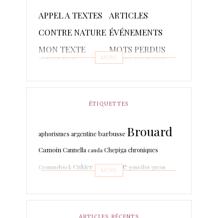
APPEL A TEXTES
ARTICLES
CONTRE NATURE
ÉVÉNEMENTS
MON TEXTE
MOTS PERDUS
MORE
N'EST PAS
MOTS FORGES
POETIQUE
POÈMES
PONCTUAIRE
RAPSODIES ET
RÉCITS
ÉTIQUETTES
PISTACHES
Brouard
TRADUCTIONS
barbusse
aphorismes
argentine
Camoin
Cannella
Chepiga
chroniques
cauda
espagne
Cukier
Crommelynck
gonzález
guyon
MORE
Leboissetier
Langevin
keyaerts
lafage
italien
Marrodan
Léri
martin-boche
Mer
Lechat
ARTICLES RÉCENTS