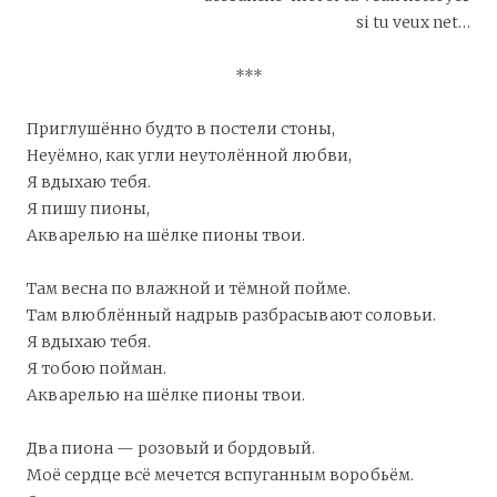
si tu veux net…
***
Приглушённо будто в постели стоны,
Неуёмно, как угли неутолённой любви,
Я вдыхаю тебя.
Я пишу пионы,
Акварелью на шёлке пионы твои.
Там весна по влажной и тёмной пойме.
Там влюблённый надрыв разбрасывают соловьи.
Я вдыхаю тебя.
Я тобою пойман.
Акварелью на шёлке пионы твои.
Два пиона — розовый и бордовый.
Моё сердце всё мечется вспуганным воробьём.