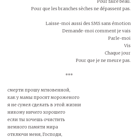
Pour faire beau.
Pour que les branches sèches ne dépassent pas.
Laisse-moi aussi des SMS sans émotion
Demande-moi comment je vais
Parle-moi
Vis
Chaque jour
Pour que je ne meure pas.
***
смерти прошу мгновенной,
как у мамы просят мороженого
я не сумел сделать в этой жизни
никому ничего хорошего
если ты хочешь очистить
немного памяти мира
отключи меня, Господи,