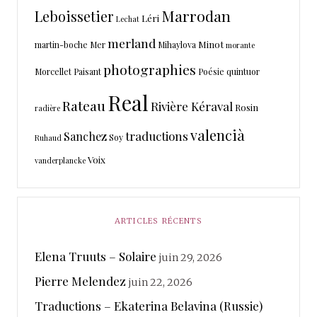
Marrodan
Leboissetier
Léri
Lechat
merland
Minot
martin-boche
Mer
Mihaylova
morante
photographies
Morcellet
Paisant
Poésie
quintuor
Real
Rateau
Rivière Kéraval
Rosin
radière
valencià
traductions
Sanchez
Soy
Ruhaud
Voix
vanderplancke
ARTICLES RÉCENTS
Elena Truuts – Solaire
juin 29, 2026
Pierre Melendez
juin 22, 2026
Traductions – Ekaterina Belavina (Russie)