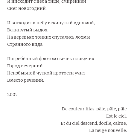
И нисходит с неба тише, смиренней
Снег новогодний.
И восходит к небу вскинутый вдох мой,
Вскинутый выдох.
На деревьях тонких спутались лохмы
Странного вида.
Погребённый флотом свечек плавучих
Город вечерний
Неизбывной чуткой кротости учит
Вместо речений.
2005
De couleur lilas, pâle, pâle, pâle
Est le ciel.
Et du ciel descend, docile, calme,
La neige nouvelle.