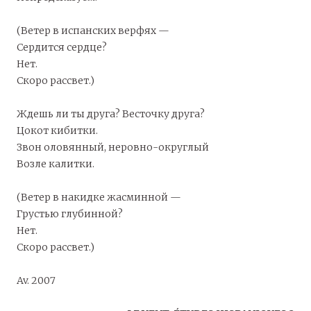
(Ветер в испанских верфях —
Сердится сердце?
Нет.
Скоро рассвет.)
Ждешь ли ты друга? Весточку друга?
Цокот кибитки.
Звон оловянный, неровно-округлый
Возле калитки.
(Ветер в накидке жасминной —
Грустью глубинной?
Нет.
Скоро рассвет.)
Av. 2007