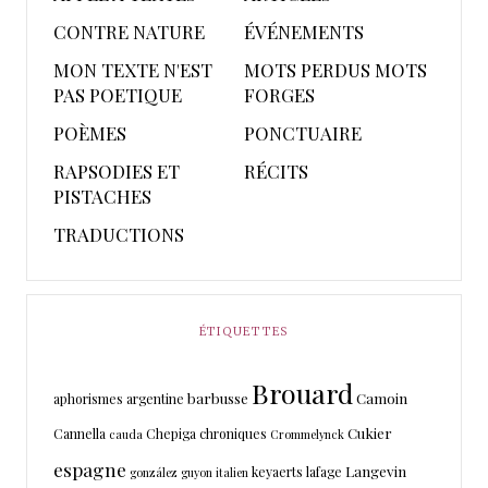
CONTRE NATURE
ÉVÉNEMENTS
MON TEXTE N'EST
MOTS PERDUS MOTS
PAS POETIQUE
FORGES
POÈMES
PONCTUAIRE
RAPSODIES ET
RÉCITS
PISTACHES
TRADUCTIONS
ÉTIQUETTES
Brouard
barbusse
Camoin
aphorismes
argentine
Cukier
Cannella
Chepiga
chroniques
cauda
Crommelynck
espagne
Langevin
keyaerts
lafage
gonzález
guyon
italien