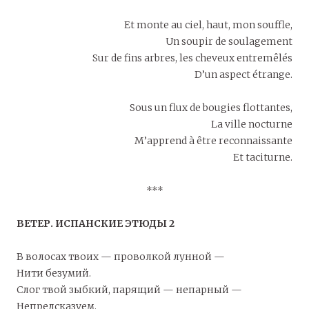
Et monte au ciel, haut, mon souffle,
Un soupir de soulagement
Sur de fins arbres, les cheveux entremêlés
D’un aspect étrange.
Sous un flux de bougies flottantes,
La ville nocturne
M’apprend à être reconnaissante
Et taciturne.
***
ВЕТЕР. ИСПАНСКИЕ ЭТЮДЫ 2
В волосах твоих — проволкой лунной —
Нити безумий.
Слог твой зыбкий, парящий — непарный —
Непредсказуем.