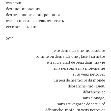
отключи
без клонирования,
без резервного копирования
отключи если хочешь очистить
если хочешь очи…
2019
je te demande une mort subite
comme on demande une glace à sa mère
je n’ai rien fait de beau dans ma vie
ni à personne ni à moi-même
si tu veux nettoyer
un peu de mémoire du monde
débranche-moi, Dieu,
débranche et
sans clonage,
sans sauvegarde de sécurité
débranche-moi si tu veux nettoyer