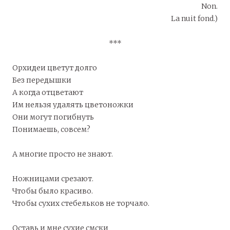
Non.
La nuit fond.)
***
Орхидеи цветут долго
Без передышки
А когда отцветают
Им нельзя удалять цветоножки
Они могут погибнуть
Понимаешь, совсем?
А многие просто не знают.
Ножницами срезают.
Чтобы было красиво.
Чтобы сухих стебельков не торчало.
Оставь и мне сухие смски