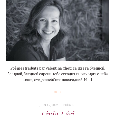
Poèmes traduits par Valentina Chepiga Цвета бледной,
бледной, бледной сирениНебо сегодня.И нисходит с неба
тише, смиреннейСнег новогодний. И […]
JUIN 15, 2026
POÈMES
Livia Léri