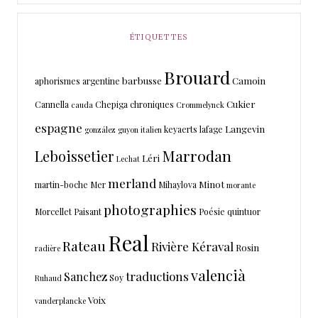
ÉTIQUETTES
Brouard
barbusse
Camoin
aphorismes
argentine
Cukier
Cannella
Chepiga
chroniques
cauda
Crommelynck
espagne
Langevin
keyaerts
lafage
gonzález
guyon
italien
Marrodan
Leboissetier
Léri
Lechat
merland
Minot
martin-boche
Mer
Mihaylova
morante
photographies
Morcellet
Paisant
Poésie
quintuor
Real
Rateau
Rivière Kéraval
Rosin
radière
valencià
traductions
Sanchez
Soy
Ruhaud
Voix
vanderplancke