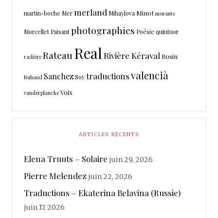
merland
Minot
martin-boche
Mer
Mihaylova
morante
photographies
Morcellet
Paisant
Poésie
quintuor
Real
Rateau
Rivière Kéraval
Rosin
radière
valencià
traductions
Sanchez
Soy
Ruhaud
Voix
vanderplancke
ARTICLES RÉCENTS
Elena Truuts – Solaire
juin 29, 2026
Pierre Melendez
juin 22, 2026
Traductions – Ekaterina Belavina (Russie)
juin 17, 2026