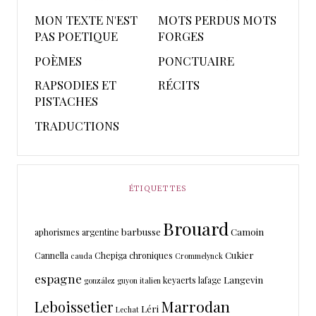
MON TEXTE N'EST
MOTS PERDUS MOTS
PAS POETIQUE
FORGES
POÈMES
PONCTUAIRE
RAPSODIES ET
RÉCITS
PISTACHES
TRADUCTIONS
ÉTIQUETTES
Brouard
barbusse
Camoin
aphorismes
argentine
Cukier
Cannella
Chepiga
chroniques
cauda
Crommelynck
espagne
Langevin
keyaerts
lafage
gonzález
guyon
italien
Marrodan
Leboissetier
Léri
Lechat