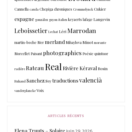
Cukier
Cannella
Chepiga
chroniques
cauda
Crommelynck
espagne
Langevin
keyaerts
lafage
gonzález
guyon
italien
Marrodan
Leboissetier
Léri
Lechat
merland
Minot
martin-boche
Mer
Mihaylova
morante
photographies
Morcellet
Paisant
Poésie
quintuor
Real
Rateau
Rivière Kéraval
Rosin
radière
valencià
traductions
Sanchez
Soy
Ruhaud
Voix
vanderplancke
ARTICLES RÉCENTS
Elena Truuts – Solaire
juin 29, 2026