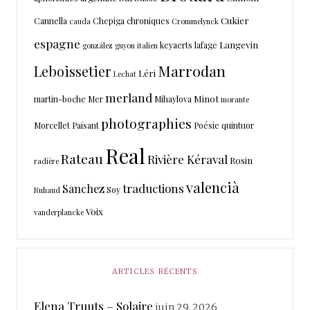
Cukier
Cannella
Chepiga
chroniques
cauda
Crommelynck
espagne
Langevin
keyaerts
lafage
gonzález
guyon
italien
Marrodan
Leboissetier
Léri
Lechat
merland
Minot
martin-boche
Mer
Mihaylova
morante
photographies
Morcellet
Paisant
Poésie
quintuor
Real
Rateau
Rivière Kéraval
Rosin
radière
valencià
traductions
Sanchez
Soy
Ruhaud
Voix
vanderplancke
ARTICLES RÉCENTS
Elena Truuts – Solaire
juin 29, 2026