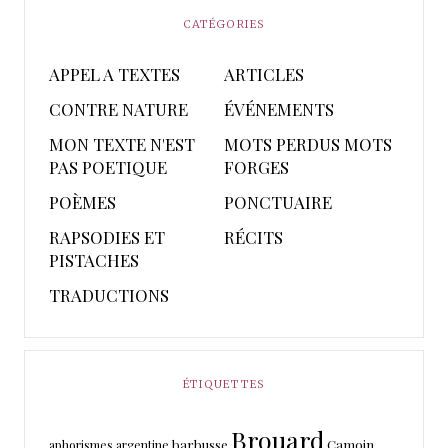
CATÉGORIES
APPEL A TEXTES
ARTICLES
CONTRE NATURE
ÉVÉNEMENTS
MON TEXTE N'EST
MOTS PERDUS MOTS
PAS POETIQUE
FORGES
POÈMES
PONCTUAIRE
RAPSODIES ET
RÉCITS
PISTACHES
TRADUCTIONS
ÉTIQUETTES
Brouard
barbusse
Camoin
aphorismes
argentine