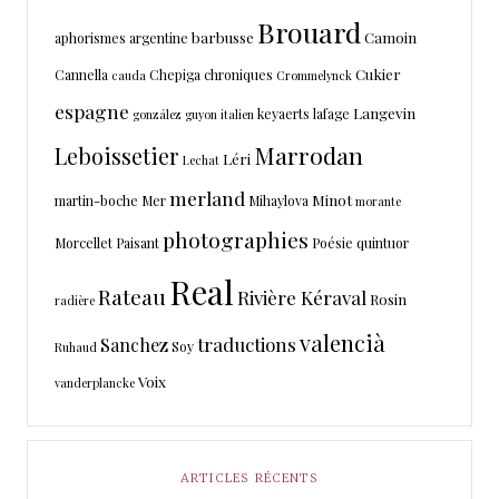
Brouard
barbusse
Camoin
aphorismes
argentine
Cukier
Cannella
Chepiga
chroniques
cauda
Crommelynck
espagne
Langevin
keyaerts
lafage
gonzález
guyon
italien
Marrodan
Leboissetier
Léri
Lechat
merland
Minot
martin-boche
Mer
Mihaylova
morante
photographies
Morcellet
Paisant
Poésie
quintuor
Real
Rateau
Rivière Kéraval
Rosin
radière
valencià
traductions
Sanchez
Soy
Ruhaud
Voix
vanderplancke
ARTICLES RÉCENTS