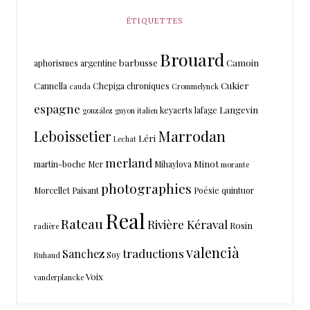
ÉTIQUETTES
Brouard
barbusse
Camoin
aphorismes
argentine
Cukier
Cannella
Chepiga
chroniques
cauda
Crommelynck
espagne
Langevin
keyaerts
lafage
gonzález
guyon
italien
Marrodan
Leboissetier
Léri
Lechat
merland
Minot
martin-boche
Mer
Mihaylova
morante
photographies
Morcellet
Paisant
Poésie
quintuor
Real
Rateau
Rivière Kéraval
Rosin
radière
valencià
traductions
Sanchez
Soy
Ruhaud
Voix
vanderplancke