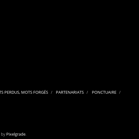
septembre 2024
août 2024
juillet 2024
juin 2024
mai 2024
avril 2024
mars 2024
février 2024
janvier 2024
décembre 2023
novembre 2023
octobre 2023
septembre 2023
juillet 2023
juin 2023
mai 2023
S PERDUS, MOTS FORGÉS
PARTENARIATS
PONCTUAIRE
avril 2023
mars 2023
février 2023
janvier 2023
décembre 2022
novembre 2022
octobre 2022
septembre 2022
e by
Pixelgrade
.