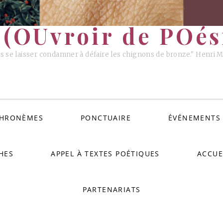
(OUvroir de POési
s se laisser condamner à défaire les chignons de bronze." Henri 
HRONÈMES
PONCTUAIRE
ÉVÉNEMENTS
HES
APPEL À TEXTES POÉTIQUES
ACCUE
PARTENARIATS