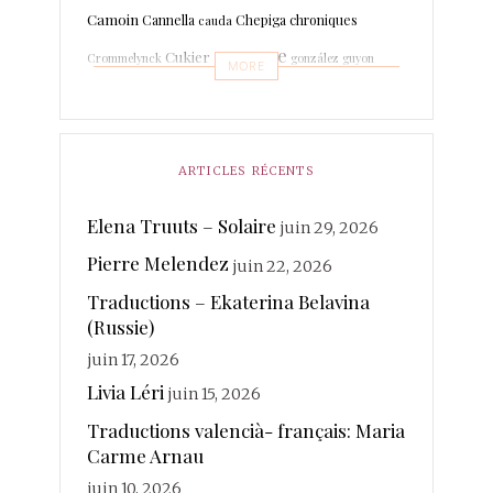
Camoin
Cannella
Chepiga
chroniques
cauda
espagne
Cukier
Crommelynck
gonzález
guyon
MORE
Leboissetier
Langevin
keyaerts
lafage
italien
Marrodan
Léri
martin-boche
Mer
Lechat
ARTICLES RÉCENTS
merland
Minot
Mihaylova
Morcellet
morante
photographies
Elena Truuts – Solaire
juin 29, 2026
Paisant
Poésie
quintuor
Pierre Melendez
Real
juin 22, 2026
Rateau
Rivière Kéraval
radière
Traductions – Ekaterina Belavina
traductions
Sanchez
(Russie)
Rosin
Soy
Ruhaud
juin 17, 2026
valencià
Voix
vanderplancke
Livia Léri
juin 15, 2026
Traductions valencià- français: Maria
Carme Arnau
juin 10, 2026