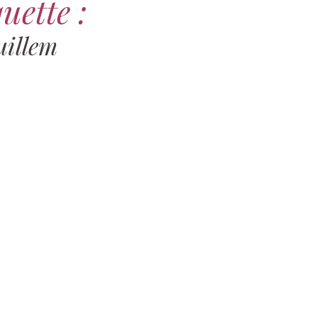
uette :
illem