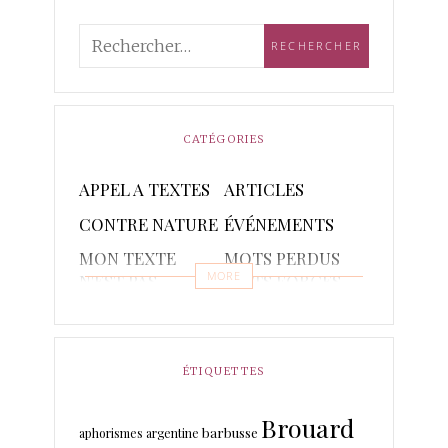
CATÉGORIES
APPEL A TEXTES
ARTICLES
CONTRE NATURE
ÉVÉNEMENTS
MON TEXTE
MOTS PERDUS
MORE
N'EST PAS
MOTS FORGES
POETIQUE
POÈMES
PONCTUAIRE
RAPSODIES ET
RÉCITS
ÉTIQUETTES
PISTACHES
Brouard
TRADUCTIONS
barbusse
aphorismes
argentine