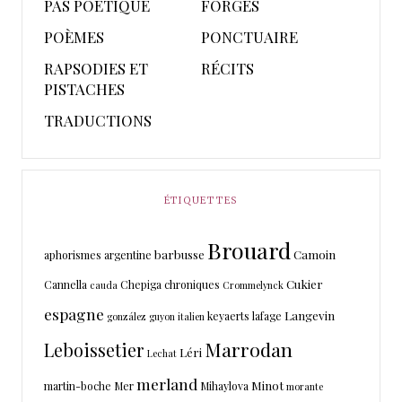
PAS POETIQUE
FORGES
POÈMES
PONCTUAIRE
RAPSODIES ET
RÉCITS
PISTACHES
TRADUCTIONS
ÉTIQUETTES
Brouard
barbusse
Camoin
aphorismes
argentine
Cukier
Cannella
Chepiga
chroniques
cauda
Crommelynck
espagne
Langevin
keyaerts
lafage
gonzález
guyon
italien
Marrodan
Leboissetier
Léri
Lechat
merland
Minot
martin-boche
Mer
Mihaylova
morante