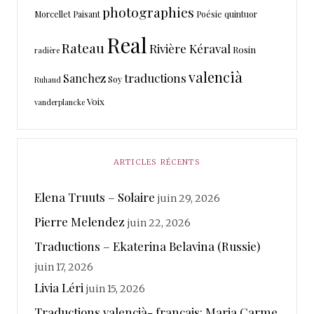
photographies
Morcellet
Paisant
Poésie
quintuor
Real
Rateau
Rivière Kéraval
Rosin
radière
valencià
traductions
Sanchez
Soy
Ruhaud
Voix
vanderplancke
ARTICLES RÉCENTS
Elena Truuts – Solaire
juin 29, 2026
Pierre Melendez
juin 22, 2026
Traductions – Ekaterina Belavina (Russie)
juin 17, 2026
Livia Léri
juin 15, 2026
Traductions valencià- français: Maria Carme