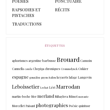
POÈMES
PONCTUAIRE
RAPSODIES ET
RÉCITS
PISTACHES
TRADUCTIONS
ÉTIQUETTES
Brouard
barbusse
Camoin
aphorismes
argentine
Cukier
Cannella
Chepiga
chroniques
cauda
Crommelynck
espagne
Langevin
keyaerts
lafage
gonzález
guyon
italien
Marrodan
Leboissetier
Léri
Lechat
merland
Minot
martin-boche
Mer
Mihaylova
morante
photographies
Morcellet
Paisant
Poésie
quintuor