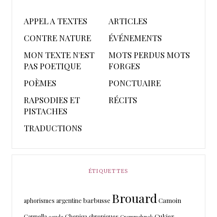
APPEL A TEXTES
ARTICLES
CONTRE NATURE
ÉVÉNEMENTS
MON TEXTE N'EST
MOTS PERDUS MOTS
PAS POETIQUE
FORGES
POÈMES
PONCTUAIRE
RAPSODIES ET
RÉCITS
PISTACHES
TRADUCTIONS
ÉTIQUETTES
Brouard
barbusse
Camoin
aphorismes
argentine
Cukier
Cannella
Chepiga
chroniques
cauda
Crommelynck