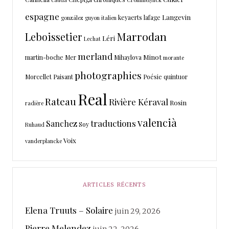
espagne
Langevin
keyaerts
lafage
gonzález
guyon
italien
Marrodan
Leboissetier
Léri
Lechat
merland
Minot
martin-boche
Mer
Mihaylova
morante
photographies
Morcellet
Paisant
Poésie
quintuor
Real
Rateau
Rivière Kéraval
Rosin
radière
valencià
traductions
Sanchez
Soy
Ruhaud
Voix
vanderplancke
ARTICLES RÉCENTS
Elena Truuts – Solaire
juin 29, 2026
Pierre Melendez