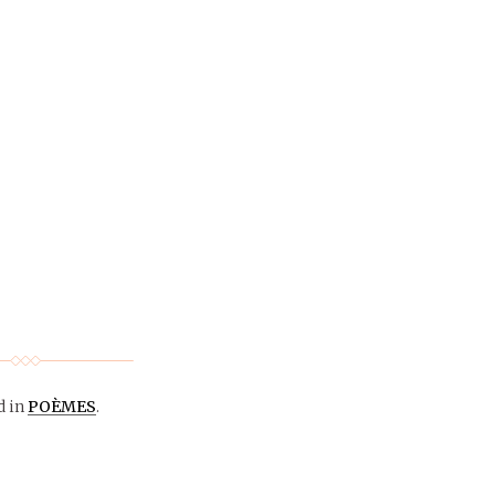
d in
POÈMES
.