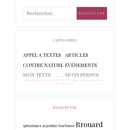
CATÉGORIES
APPEL A TEXTES
ARTICLES
CONTRE NATURE
ÉVÉNEMENTS
MON TEXTE
MOTS PERDUS
MORE
N'EST PAS
MOTS FORGES
POETIQUE
POÈMES
PONCTUAIRE
RAPSODIES ET
RÉCITS
ÉTIQUETTES
PISTACHES
Brouard
TRADUCTIONS
barbusse
aphorismes
argentine