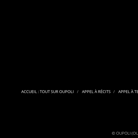
mars 26,
2015
POÈMES
ACCUEIL : TOUT SUR OUPOLI
APPEL À RÉCITS
APPEL À T
© OUPOLI (OUv