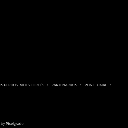
septembre 2024
août 2024
juillet 2024
juin 2024
mai 2024
avril 2024
mars 2024
février 2024
janvier 2024
décembre 2023
novembre 2023
octobre 2023
septembre 2023
juillet 2023
juin 2023
mai 2023
S PERDUS, MOTS FORGÉS
PARTENARIATS
PONCTUAIRE
avril 2023
mars 2023
février 2023
janvier 2023
décembre 2022
novembre 2022
octobre 2022
septembre 2022
e by
Pixelgrade
.