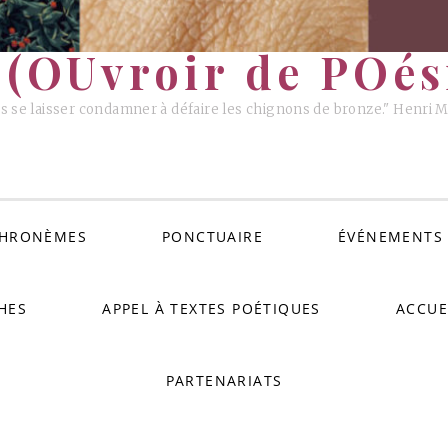
(OUvroir de POési
s se laisser condamner à défaire les chignons de bronze." Henri 
HRONÈMES
PONCTUAIRE
ÉVÉNEMENTS
HES
APPEL À TEXTES POÉTIQUES
ACCUE
PARTENARIATS