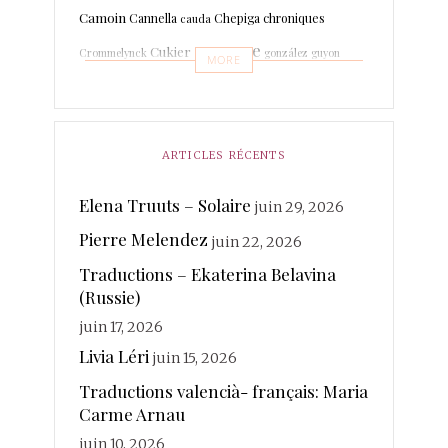
Camoin
Cannella
Chepiga
chroniques
cauda
espagne
Cukier
Crommelynck
gonzález
guyon
MORE
Leboissetier
Langevin
keyaerts
lafage
italien
Marrodan
Léri
martin-boche
Mer
Lechat
ARTICLES RÉCENTS
merland
Minot
Mihaylova
Morcellet
morante
photographies
Elena Truuts – Solaire
juin 29, 2026
Paisant
Poésie
quintuor
Pierre Melendez
Real
juin 22, 2026
Rateau
Rivière Kéraval
radière
Traductions – Ekaterina Belavina
traductions
Sanchez
(Russie)
Rosin
Soy
Ruhaud
juin 17, 2026
valencià
Voix
vanderplancke
Livia Léri
juin 15, 2026
Traductions valencià- français: Maria
Carme Arnau
juin 10, 2026