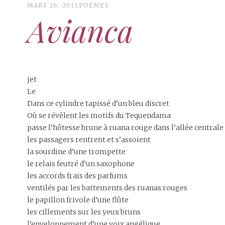
MARS 26, 2015
POÈMES
Avianca
jet
Le
Dans ce cylindre tapissé d’un bleu discret
Où se révèlent les motifs du Tequendama
passe l’hôtesse brune à ruana rouge dans l’allée centrale
les passagers rentrent et s’assoient
la sourdine d’une trompette
le relais feutré d’un saxophone
les accords frais des parfums
ventilés par les battements des ruanas rouges
le papillon frivole d’une flûte
les cillements sur les yeux bruns
l’enveloppement d’une voix angélique