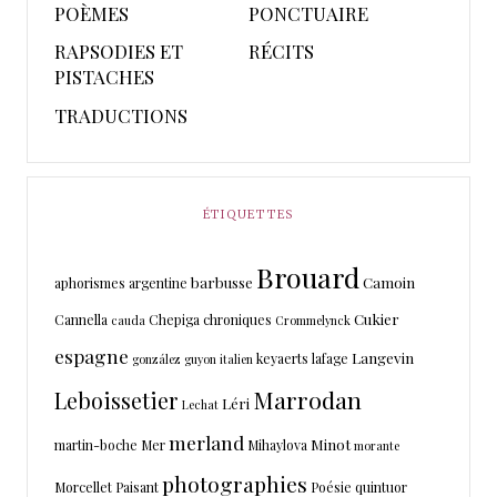
POÈMES
PONCTUAIRE
RAPSODIES ET
RÉCITS
PISTACHES
TRADUCTIONS
ÉTIQUETTES
Brouard
barbusse
Camoin
aphorismes
argentine
Cukier
Cannella
Chepiga
chroniques
cauda
Crommelynck
espagne
Langevin
keyaerts
lafage
gonzález
guyon
italien
Marrodan
Leboissetier
Léri
Lechat
merland
Minot
martin-boche
Mer
Mihaylova
morante
photographies
Morcellet
Paisant
Poésie
quintuor