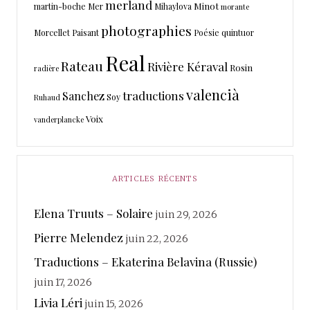
merland
Minot
martin-boche
Mer
Mihaylova
morante
photographies
Morcellet
Paisant
Poésie
quintuor
Real
Rateau
Rivière Kéraval
Rosin
radière
valencià
traductions
Sanchez
Soy
Ruhaud
Voix
vanderplancke
ARTICLES RÉCENTS
Elena Truuts – Solaire
juin 29, 2026
Pierre Melendez
juin 22, 2026
Traductions – Ekaterina Belavina (Russie)
juin 17, 2026
Livia Léri
juin 15, 2026