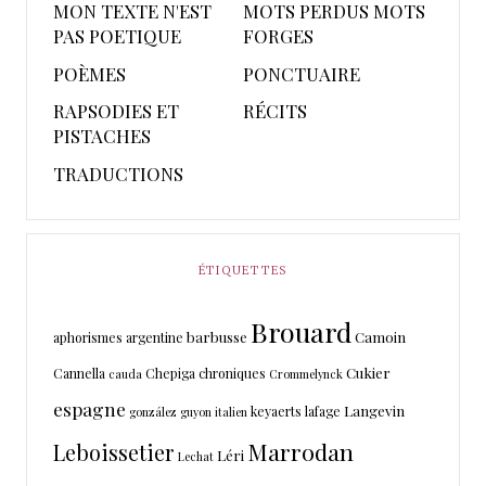
MON TEXTE N'EST
MOTS PERDUS MOTS
PAS POETIQUE
FORGES
POÈMES
PONCTUAIRE
RAPSODIES ET
RÉCITS
PISTACHES
TRADUCTIONS
ÉTIQUETTES
Brouard
barbusse
Camoin
aphorismes
argentine
Cukier
Cannella
Chepiga
chroniques
cauda
Crommelynck
espagne
Langevin
keyaerts
lafage
gonzález
guyon
italien
Marrodan
Leboissetier
Léri
Lechat