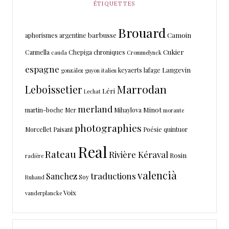
ÉTIQUETTES
Brouard
barbusse
Camoin
aphorismes
argentine
Cukier
Cannella
Chepiga
chroniques
cauda
Crommelynck
espagne
Langevin
keyaerts
lafage
gonzález
guyon
italien
Marrodan
Leboissetier
Léri
Lechat
merland
Minot
martin-boche
Mer
Mihaylova
morante
photographies
Morcellet
Paisant
Poésie
quintuor
Real
Rateau
Rivière Kéraval
Rosin
radière
valencià
traductions
Sanchez
Soy
Ruhaud
Voix
vanderplancke