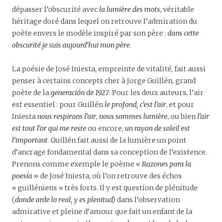
dépasser l’obscurité avec
la lumière des mots
, véritable
héritage doré dans lequel on retrouve l’admiration du
poète envers le modèle inspiré par son père :
dans cette
obscurité je suis aujourd’hui mon père
.
La poésie de José Iniesta, empreinte de vitalité, fait aussi
penser à certains concepts cher à Jorge Guillén, grand
poète de la
generación de 1927
. Pour les deux auteurs, l’air
est essentiel : pour Guillén
le profond, c’est l’air
, et pour
Iniesta
nous respirons l’air
,
nous sommes lumière
, ou bien
l’air
est tout l’or qui me reste
ou encore,
un rayon de soleil est
l’important
. Guillén fait aussi de la lumière un point
d’ancrage fondamental dans sa conception de l’existence.
Prenons comme exemple le poème «
Razones para la
poesía »
de José Iniesta, où l’on retrouve des échos
« guilléniens » très forts. Il y est question de plénitude
(
donde arde lo real, y es plenitud)
dans l’observation
admirative et pleine d’amour que fait un enfant de la