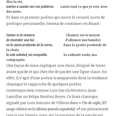
dire la vie,
asirme a cuanto veo con palabras.
saisir tout ce que je vois avec
des mots.
Et dans ce premier poème qui ouvre le recueil, sorte de
poétique personnelle, Iniesta de continuer en disant :
Cantar es la manera
Chanter est le moyen
de encender una luz
d’allumer une lumière
en la cueva profunda de la carne,
dans la grotte profonde de
la chair,
la sola soledad, mi compañía.
la solitude seule, ma
compagnie.
Une façon de nous expliquer son choix, éloigné de toute
avant-garde et qui cherche de garder une ligne claire. En
effet, il s’agit d’une poésie transparente dont la tendance
classique le rapproche de quelques poètes
contemporains comme Luis García Montero, Juan
Lamillar ou Felipe Benítez Reyes. Ce biais classique,
signalé par Luis Antonio de Villena dans
« Fin de siglo, (El
4
sesgo clásico en la última poesía española) »
est pleinement
repris par Iniesta, pour qui la musique de la parole est