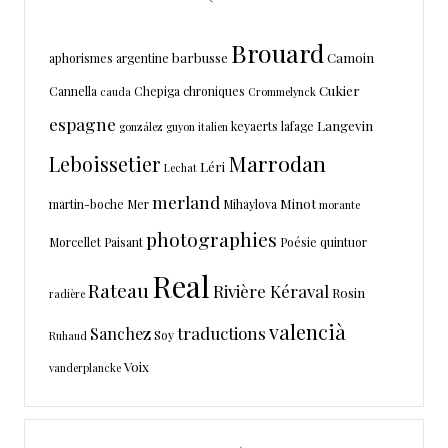
Brouard
barbusse
Camoin
aphorismes
argentine
Cukier
Cannella
Chepiga
chroniques
cauda
Crommelynck
espagne
Langevin
keyaerts
lafage
gonzález
guyon
italien
Marrodan
Leboissetier
Léri
Lechat
merland
Minot
martin-boche
Mer
Mihaylova
morante
photographies
Morcellet
Paisant
Poésie
quintuor
Real
Rateau
Rivière Kéraval
Rosin
radière
valencià
traductions
Sanchez
Soy
Ruhaud
Voix
vanderplancke