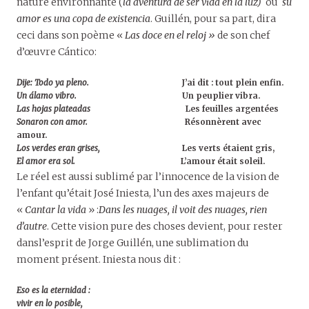
nature environnante (
la aventura de ser vida en la luz)
ou
su
amor es una copa de existencia
. Guillén, pour sa part, dira
ceci dans son poème «
Las doce en el reloj »
de son chef
d’œuvre Cántico:
Dije: Todo ya pleno.
J’ai dit : tout plein enfin.
Un álamo vibro.
Un peuplier vibra.
Las hojas plateadas
Les feuilles argentées
Sonaron con amor.
Résonnèrent avec
amour.
Los verdes eran grises,
Les verts étaient gris,
El amor era sol.
L’amour était soleil.
Le réel est aussi sublimé par l’innocence de la vision de
l’enfant qu’était José Iniesta, l’un des axes majeurs de
«
Cantar la vida
» :
Dans les nuages, il voit des nuages, rien
d’autre
. Cette vision pure des choses devient, pour rester
dansl’esprit de Jorge Guillén, une sublimation du
moment présent. Iniesta nous dit :
Eso es la eternidad :
vivir en lo posible,