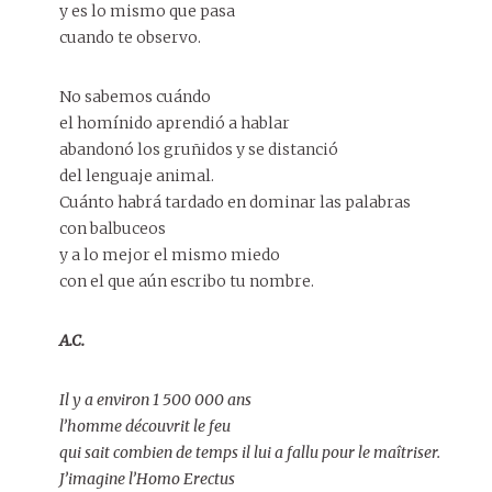
y es lo mismo que pasa
cuando te observo.
No sabemos cuándo
el homínido aprendió a hablar
abandonó los gruñidos y se distanció
del lenguaje animal.
Cuánto habrá tardado en dominar las palabras
con balbuceos
y a lo mejor el mismo miedo
con el que aún escribo tu nombre.
A.C.
Il y a environ 1 500 000 ans
l’homme découvrit le feu
qui sait combien de temps il lui a fallu pour le maîtriser.
J’imagine l’Homo Erectus