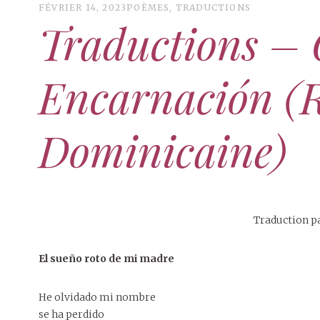
FÉVRIER 14, 2023
POÈMES
,
TRADUCTIONS
Traductions – 
Encarnación (
Dominicaine)
Traduction p
El sueño roto de mi madre
He olvidado mi nombre
se ha perdido