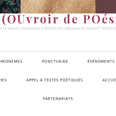
(OUvroir de POési
s se laisser condamner à défaire les chignons de bronze." Henri 
HRONÈMES
PONCTUAIRE
ÉVÉNEMENTS
HES
APPEL À TEXTES POÉTIQUES
ACCUE
PARTENARIATS