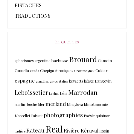
PISTACHES
TRADUCTIONS
ÉTIQUETTES
Brouard
barbusse
Camoin
aphorismes
argentine
Cukier
Cannella
Chepiga
chroniques
cauda
Crommelynck
espagne
Langevin
keyaerts
lafage
gonzález
guyon
italien
Marrodan
Leboissetier
Léri
Lechat
merland
Minot
martin-boche
Mer
Mihaylova
morante
photographies
Morcellet
Paisant
Poésie
quintuor
Real
Rateau
Rivière Kéraval
Rosin
radière