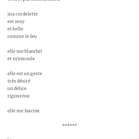
ma cordelette
est sexy
et belle
comme le feu
elle me blanchit
et m’enroule
elle est un geste
très désiré
un délire
rigoureux
elle me fascine
******