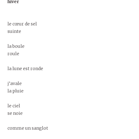
hiver
le cœur de sel
suinte
la boule
roule
la lune est ronde
j’avale
la pluie
le ciel
se noie
comme un sanglot