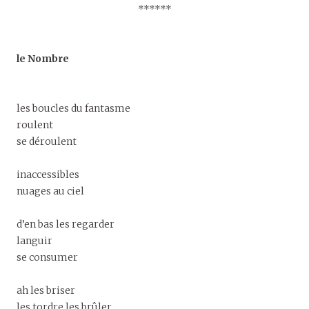
******
le Nombre
les boucles du fantasme
roulent
se déroulent
inaccessibles
nuages au ciel
d’en bas les regarder
languir
se consumer
ah les briser
les tordre les brûler