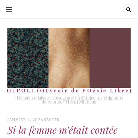
ALLER
AU
CONTENU
OUPOLI (OUvroir de POésie LIbre)
OUPOLI (OUvroir de POésie LIbre)
"Ne pas se laisser condamner à défaire les chignons
de bronze." Henri Michaux
JANVIER 4, 2024
RÉCITS
Si la femme m’était contée