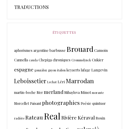
TRADUCTIONS
ÉTIQUETTES
Brouard
barbusse
Camoin
aphorismes
argentine
Cukier
Cannella
Chepiga
chroniques
cauda
Crommelynck
espagne
Langevin
keyaerts
lafage
gonzález
guyon
italien
Marrodan
Leboissetier
Léri
Lechat
merland
Minot
martin-boche
Mer
Mihaylova
morante
photographies
Morcellet
Paisant
Poésie
quintuor
Real
Rateau
Rivière Kéraval
Rosin
radière