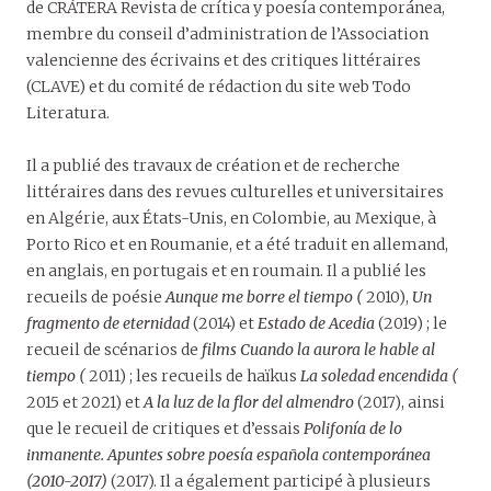
de CRÁTERA Revista de crítica y poesía contemporánea,
membre du conseil d’administration de l’Association
valencienne des écrivains et des critiques littéraires
(CLAVE) et du comité de rédaction du site web Todo
Literatura.
Il a publié des travaux de création et de recherche
littéraires dans des revues culturelles et universitaires
en Algérie, aux États-Unis, en Colombie, au Mexique, à
Porto Rico et en Roumanie, et a été traduit en allemand,
en anglais, en portugais et en roumain. Il a publié les
recueils de poésie
Aunque me borre el
tiempo
(
2010),
Un
fragmento de eternidad
(2014) et
Estado de Acedia
(2019) ; le
recueil de scénarios de
films Cuando la aurora le hable al
tiempo (
2011) ; les recueils de haïkus
La soledad encendida (
2015 et 2021) et
A la luz de la flor del almendro
(2017), ainsi
que le recueil de critiques et d’essais
Polifonía de lo
inmanente.
Apuntes sobre poesía española contemporánea
(2010-2017)
(2017). Il a également participé à plusieurs