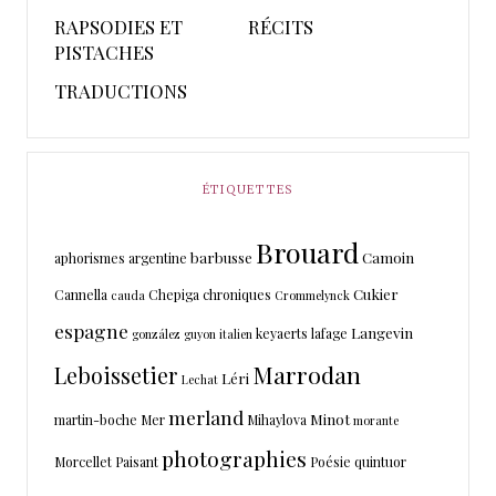
RAPSODIES ET
RÉCITS
PISTACHES
TRADUCTIONS
ÉTIQUETTES
Brouard
barbusse
Camoin
aphorismes
argentine
Cukier
Cannella
Chepiga
chroniques
cauda
Crommelynck
espagne
Langevin
keyaerts
lafage
gonzález
guyon
italien
Marrodan
Leboissetier
Léri
Lechat
merland
Minot
martin-boche
Mer
Mihaylova
morante
photographies
Morcellet
Paisant
Poésie
quintuor