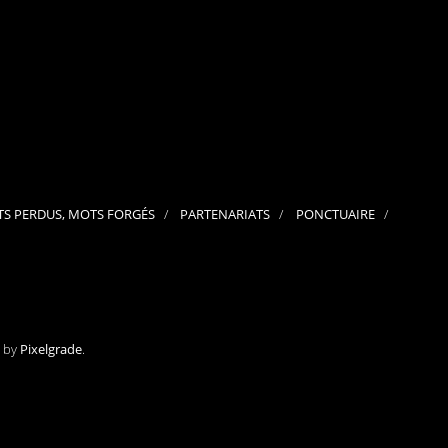
mai 2024
avril 2024
mars 2024
février 2024
janvier 2024
décembre 2023
novembre 2023
octobre 2023
septembre 2023
juillet 2023
juin 2023
mai 2023
S PERDUS, MOTS FORGÉS
PARTENARIATS
PONCTUAIRE
avril 2023
mars 2023
février 2023
janvier 2023
décembre 2022
novembre 2022
octobre 2022
septembre 2022
e by
Pixelgrade
.
avril 2022
mars 2022
février 2022
janvier 2022
décembre 2021
novembre 2021