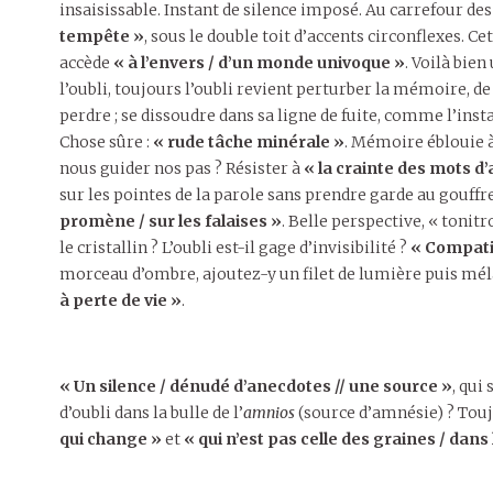
insaisissable. Instant de silence imposé. Au carrefour des 
tempête »
, sous le double toit d’accents circonflexes. C
accède
« à l’envers / d’un monde univoque »
. Voilà bien
l’oubli, toujours l’oubli revient perturber la mémoire, de
perdre ; se dissoudre dans sa ligne de fuite, comme l’instan
Chose sûre :
« rude tâche minérale »
. Mémoire éblouie 
nous guider nos pas ? Résister à
« la crainte des mots d
sur les pointes de la parole sans prendre garde au gouffre
promène / sur les falaises »
. Belle perspective, « tonit
le cristallin ? L’oubli est-il gage d’invisibilité ?
« Compati
morceau d’ombre, ajoutez-y un filet de lumière puis m
à perte de vie »
.
« Un silence / dénudé d’anecdotes // une source »
, qui
d’oubli dans la bulle de l’
amnios
(source d’amnésie) ? Toujou
qui change »
et
« qui n’est pas celle des graines / dans 