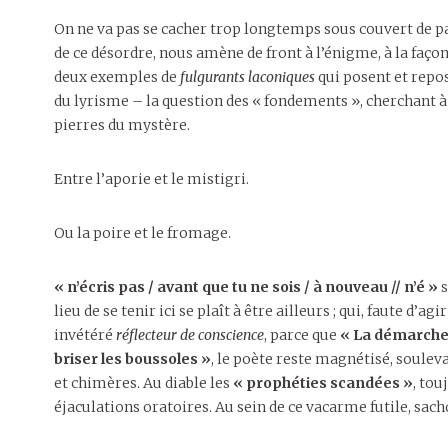
On ne va pas se cacher trop longtemps sous couvert de par
de ce désordre, nous amène de front à l’énigme, à la faç
deux exemples de
fulgurants laconiques
qui posent et repos
du lyrisme – la question des « fondements », cherchant à
pierres du mystère.
Entre l’aporie et le mistigri.
Ou la poire et le fromage.
« n’écris pas / avant que tu ne sois / à nouveau // n’é »
s
lieu de se tenir ici se plaît à être ailleurs ; qui, faute d’a
invétéré
réflecteur de conscience
, parce que
« La démarche 
briser les boussoles »
, le poète reste magnétisé, soulev
et chimères. Au diable les
« prophéties scandées »
, tou
éjaculations oratoires. Au sein de ce vacarme futile, sac