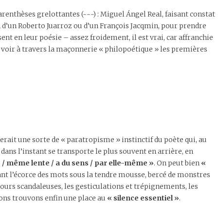
enthèses grelottantes (~~~) : Miguel Ángel Real, faisant constat
on d’un Roberto Juarroz ou d’un François Jacqmin, pour prendre
ent en leur poésie – assez froidement, il est vrai, car affranchie
 voir à travers la maçonnerie « philopoétique » les premières
erait une sorte de « paratropisme » instinctif du poète qui, au
gir dans l’instant se transporte le plus souvent en arrière, en
/ même lente / a du sens / par elle-même »
. On peut bien
«
ant l’écorce des mots sous la tendre mousse, bercé de monstres
jours scandaleuses, les gesticulations et trépignements, les
hons trouvons enfin une place au
« silence essentiel »
.