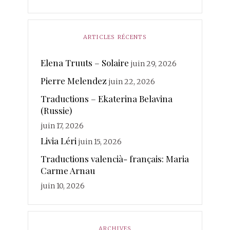
Leboissetier
Langevin
keyaerts
lafage
italien
Marrodan
Léri
martin-boche
Mer
Lechat
ARTICLES RÉCENTS
merland
Minot
Mihaylova
Morcellet
morante
photographies
Elena Truuts – Solaire
juin 29, 2026
Paisant
Poésie
quintuor
Pierre Melendez
Real
juin 22, 2026
Rateau
Rivière Kéraval
radière
Traductions – Ekaterina Belavina
traductions
Sanchez
(Russie)
Rosin
Soy
Ruhaud
juin 17, 2026
valencià
Voix
vanderplancke
Livia Léri
juin 15, 2026
Traductions valencià- français: Maria
Carme Arnau
juin 10, 2026
ARCHIVES