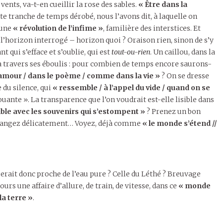
vents, va-t-en cueillir la rose des sables.
« Être dans la
ette tranche de temps dérobé, nous l’avons dit, à laquelle on
 une
« révolution de l’infime »
, familière des interstices. Et
 l’horizon interrogé – horizon quoi ? Oraison rien, sinon de s’y
t qui s’efface et s’oublie, qui est
tout-ou-rien
. Un caillou, dans la
à travers ses éboulis : pour combien de temps encore saurons-
’amour / dans le poème / comme dans la vie »
? On se dresse
 du silence, qui
« ressemble / à l’appel du vide / quand on se
rouante ». La transparence que l’on voudrait est-elle lisible dans
ble avec les souvenirs qui s’estompent »
? Prenez un bon
élangez délicatement… Voyez, déjà comme
« le monde s’étend //
 serait donc proche de l’eau pure ? Celle du Léthé ? Breuvage
rs une affaire d’allure, de train, de vitesse, dans ce
« monde
la terre »
.