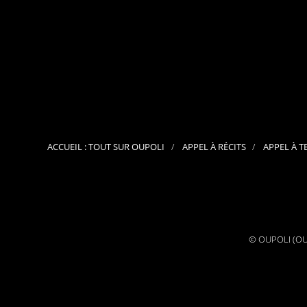
décembre
9, 2024
POÈMES
ACCUEIL : TOUT SUR OUPOLI
APPEL À RÉCITS
APPEL À T
© OUPOLI (OUv