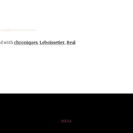
ed with
chroniques
,
Leboissetier
,
Real
.
MÉTA