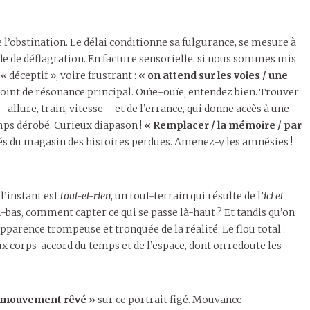
 de l’obstination. Le délai conditionne sa fulgurance, se mesure à
onde de déflagration. En facture sensorielle, si nous sommes mis
« déceptif », voire frustrant :
« on attend sur les voies / une
e point de résonance principal. Ouïe-ouïe, entendez bien. Trouver
– allure, train, vitesse – et de l’errance, qui donne accès à une
mps dérobé. Curieux diapason !
« Remplacer / la mémoire / par
vés du magasin des histoires perdues. Amenez-y les amnésies !
 l’instant est
tout-et-rien
, un tout-terrain qui résulte de l’
ici et
ci-bas, comment capter ce qui se passe là-haut ? Et tandis qu’on
parence trompeuse et tronquée de la réalité. Le flou total :
ux corps-accord du temps et de l’espace, dont on redoute les
e mouvement rêvé »
sur ce portrait figé. Mouvance