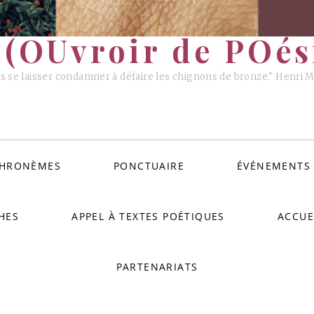
(OUvroir de POési
s se laisser condamner à défaire les chignons de bronze." Henri 
HRONÈMES
PONCTUAIRE
ÉVÉNEMENTS
HES
APPEL À TEXTES POÉTIQUES
ACCUE
PARTENARIATS