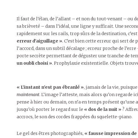
Il faut de l’élan, de l’allant – et non du tout-venant – ou
sa brièveté – dans l’idéal, une ligne y suffirait. Une sec
rapidement sur les rails, trop sûrs de la destination, c’est 
erreur d’aiguillage »
. C’est bien cette erreur qui sert d
l’accord, dans un subtil décalage ; erreur proche de l’erre 
porte secrète permettant de déguster une tranche de te
un oubli choisi »
. Prophylaxie existentielle. Objets trou
« L’instant n’est pas ébranlé »
, jamais de la vie, puisque
maintenant
. L’image l’atteste, mais alors qu’on regarde i
pense à hier ou demain, on n’a en temps présent qu’une ap
jusqu’où porter le regard sur le
« dos de la nuit »
? Affre
accrocs, le son des cordes frappées du squelette-piano.
Le gel des êtres photographiés,
« fausse impression d