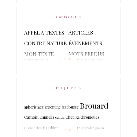
CATÉGORIES
APPEL A TEXTES
ARTICLES
CONTRE NATURE
ÉVÉNEMENTS
MON TEXTE
MOTS PERDUS
MORE
N'EST PAS
MOTS FORGES
POETIQUE
POÈMES
PONCTUAIRE
RAPSODIES ET
RÉCITS
ÉTIQUETTES
PISTACHES
Brouard
TRADUCTIONS
barbusse
aphorismes
argentine
Camoin
Cannella
Chepiga
chroniques
cauda
espagne
Cukier
Crommelynck
gonzález
guyon
MORE