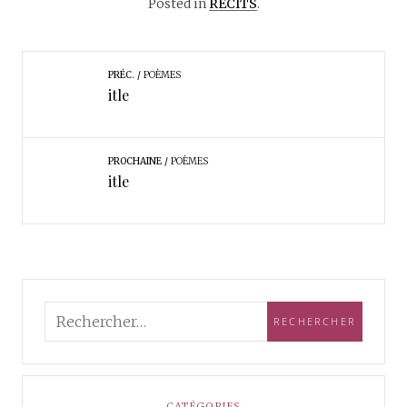
Posted in
RÉCITS
.
PRÉC.
POÈMES
itle
PROCHAINE
POÈMES
itle
CATÉGORIES