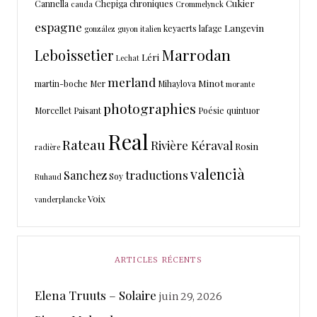
Cukier
Cannella
Chepiga
chroniques
cauda
Crommelynck
espagne
Langevin
keyaerts
lafage
gonzález
guyon
italien
Marrodan
Leboissetier
Léri
Lechat
merland
Minot
martin-boche
Mer
Mihaylova
morante
photographies
Morcellet
Paisant
Poésie
quintuor
Real
Rateau
Rivière Kéraval
Rosin
radière
valencià
traductions
Sanchez
Soy
Ruhaud
Voix
vanderplancke
ARTICLES RÉCENTS
Elena Truuts – Solaire
juin 29, 2026