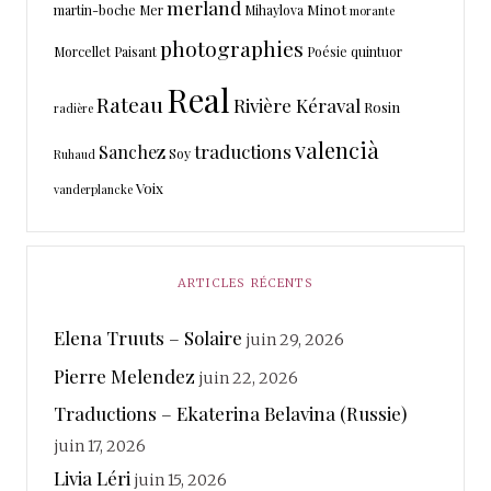
merland
Minot
martin-boche
Mer
Mihaylova
morante
photographies
Morcellet
Paisant
Poésie
quintuor
Real
Rateau
Rivière Kéraval
Rosin
radière
valencià
traductions
Sanchez
Soy
Ruhaud
Voix
vanderplancke
ARTICLES RÉCENTS
Elena Truuts – Solaire
juin 29, 2026
Pierre Melendez
juin 22, 2026
Traductions – Ekaterina Belavina (Russie)
juin 17, 2026
Livia Léri
juin 15, 2026