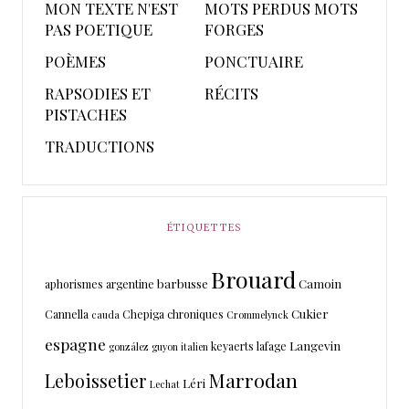
MON TEXTE N'EST
MOTS PERDUS MOTS
PAS POETIQUE
FORGES
POÈMES
PONCTUAIRE
RAPSODIES ET
RÉCITS
PISTACHES
TRADUCTIONS
ÉTIQUETTES
Brouard
barbusse
Camoin
aphorismes
argentine
Cukier
Cannella
Chepiga
chroniques
cauda
Crommelynck
espagne
Langevin
keyaerts
lafage
gonzález
guyon
italien
Marrodan
Leboissetier
Léri
Lechat