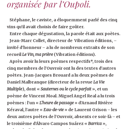
organisée par l’Oupoli.
Stéphane, le caviste, a éloquemment parlé des cinq
vins qu’il avait choisis de faire goûter.
Entre chaque dégustation, la parole était aux poètes.
Jean-Marc Collet, directeur de Vibration éditions, –
invité d’honneur – a lu de nombreux extraits de son
recueil
Le Vin, ma prière
(Vibration éditions).
Après avoir lu leurs poèmes respectifs*, trois des
cinq membres de l’Ouvroir ont lu des textes d’autres
poètes. Jean-Jacques Brouard a lu deux poèmes de
Daniel Malbranque (directeur de la revue
La Vie
Multiple
), dont «
Sauternes ou le cycle parfait
», et un
poème de Vincent Moal. Miguel Angel Real a lu trois
poèmes : l’un «
L’heure de passage
» d’Arnaud Rivière
Kéraval, l’autre «
Eau-de-vie
» de Laurent Grison – les
deux autres poètes de l’Ouvroir, absents ce soir-là – et
le troisième d’Álvaro Campos Suárez «
Barrica
»,