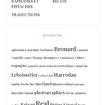
RAPSODIES ET
RÉCITS
PISTACHES
TRADUCTIONS
ÉTIQUETTES
Brouard
barbusse
Camoin
aphorismes
argentine
Cukier
Cannella
Chepiga
chroniques
cauda
Crommelynck
espagne
Langevin
keyaerts
lafage
gonzález
guyon
italien
Marrodan
Leboissetier
Léri
Lechat
merland
Minot
martin-boche
Mer
Mihaylova
morante
photographies
Morcellet
Paisant
Poésie
quintuor
Real
Rateau
Rivière Kéraval
Rosin