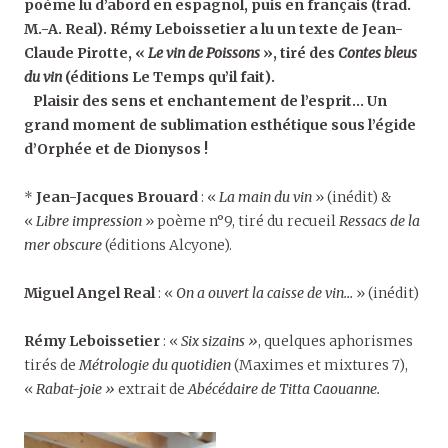
poème lu d’abord en espagnol, puis en français (trad.
M.-A. Real). Rémy Leboissetier a lu un texte de Jean-
Claude Pirotte, «
Le vin de Poissons
», tiré des
Contes bleus
du vin
(éditions Le Temps qu’il fait).
Plaisir des sens et enchantement de l’esprit… Un
grand moment de sublimation esthétique sous l’égide
d’Orphée et de Dionysos !
*
Jean-Jacques Brouard
: «
La main du vin
» (inédit) &
«
Libre impression
» poème n°9, tiré du recueil
Ressacs de la
mer obscure
(éditions Alcyone).
Miguel Angel Real
: «
On a ouvert la caisse de vin…
» (inédit)
Rémy Leboissetier
: «
Six sizains »
, quelques aphorismes
tirés de
Métrologie du quotidien
(Maximes et mixtures 7),
«
Rabat-joie »
extrait de
Abécédaire de Titta Caouanne.