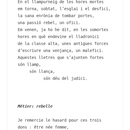
En el llampurneig de les hores mortes
em torna, sobtat, l’esglai i el desfici,
la sana enrònia de tombar portes,
una passió rebel, un ofici.
Em venen, ja ho he dit, en les somortes
hores en què endevine el lladronici
de la classe alta, unes antigues forces
d’escriure una venjança, un malefici.
Aquestes lletres que s’ajunten fortes
són llamp, 
     són llança, 
           són déu del judici.
Métier: rebelle 
Je remercie le hasard pour ces trois 
dons : être née femme,