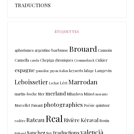
TRADUCTIONS
ÉTIQUETTES
Brouard
barbusse
Camoin
aphorismes
argentine
Cukier
Cannella
Chepiga
chroniques
cauda
Crommelynck
espagne
Langevin
keyaerts
lafage
gonzález
guyon
italien
Marrodan
Leboissetier
Léri
Lechat
merland
Minot
martin-boche
Mer
Mihaylova
morante
photographies
Morcellet
Paisant
Poésie
quintuor
Real
Rateau
Rivière Kéraval
Rosin
radière
valencià
traductions
Sanchez
Soy
Ruhaud