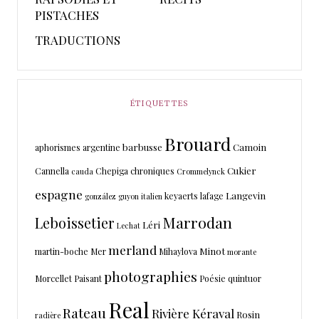
PISTACHES
TRADUCTIONS
ÉTIQUETTES
Brouard
barbusse
Camoin
aphorismes
argentine
Cukier
Cannella
Chepiga
chroniques
cauda
Crommelynck
espagne
Langevin
keyaerts
lafage
gonzález
guyon
italien
Marrodan
Leboissetier
Léri
Lechat
merland
Minot
martin-boche
Mer
Mihaylova
morante
photographies
Morcellet
Paisant
Poésie
quintuor
Real
Rateau
Rivière Kéraval
Rosin
radière