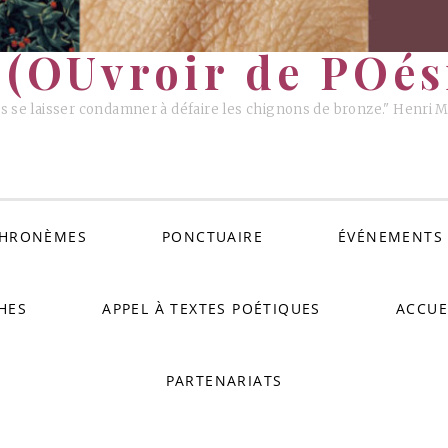
(OUvroir de POési
s se laisser condamner à défaire les chignons de bronze." Henri 
HRONÈMES
PONCTUAIRE
ÉVÉNEMENTS
HES
APPEL À TEXTES POÉTIQUES
ACCUE
PARTENARIATS