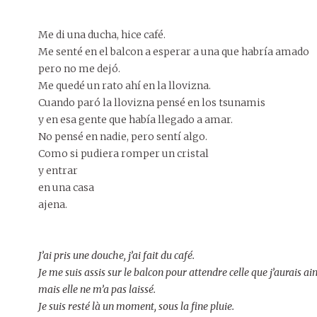
Me di una ducha, hice café.
Me senté en el balcon a esperar a una que habría amado
pero no me dejó.
Me quedé un rato ahí en la llovizna.
Cuando paró la llovizna pensé en los tsunamis
y en esa gente que había llegado a amar.
No pensé en nadie, pero sentí algo.
Como si pudiera romper un cristal
y entrar
en una casa
ajena.
J’ai pris une douche, j’ai fait du café.
Je me suis assis sur le balcon pour attendre celle que j’aurais a
mais elle ne m’a pas laissé.
Je suis resté là un moment, sous la fine pluie.