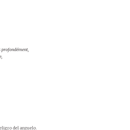
ès profondément,
e,
eligro del anzuelo.