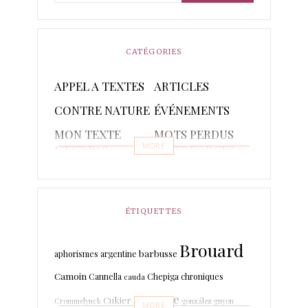
CATÉGORIES
APPEL A TEXTES
ARTICLES
CONTRE NATURE
ÉVÉNEMENTS
MON TEXTE
MOTS PERDUS
MORE
N'EST PAS
MOTS FORGES
POETIQUE
POÈMES
PONCTUAIRE
RAPSODIES ET
RÉCITS
ÉTIQUETTES
PISTACHES
Brouard
TRADUCTIONS
barbusse
aphorismes
argentine
Camoin
Cannella
Chepiga
chroniques
cauda
espagne
Cukier
Crommelynck
gonzález
guyon
MORE