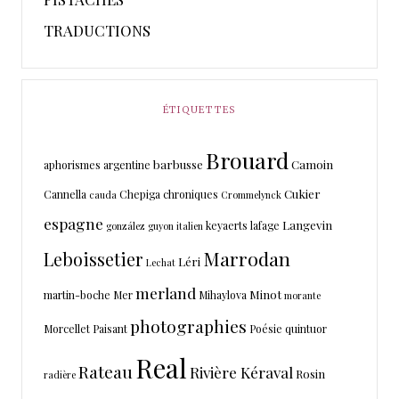
TRADUCTIONS
ÉTIQUETTES
Brouard
barbusse
Camoin
aphorismes
argentine
Cukier
Cannella
Chepiga
chroniques
cauda
Crommelynck
espagne
Langevin
keyaerts
lafage
gonzález
guyon
italien
Marrodan
Leboissetier
Léri
Lechat
merland
Minot
martin-boche
Mer
Mihaylova
morante
photographies
Morcellet
Paisant
Poésie
quintuor
Real
Rateau
Rivière Kéraval
Rosin
radière