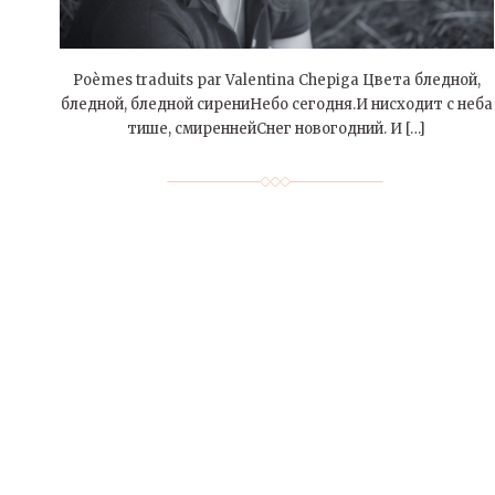
Poèmes traduits par Valentina Chepiga Цвета бледной,
бледной, бледной сирениНебо сегодня.И нисходит с неба
тише, смиреннейСнег новогодний. И […]