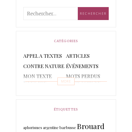
CATÉGORIES
APPEL A TEXTES
ARTICLES
CONTRE NATURE
ÉVÉNEMENTS
MON TEXTE
MOTS PERDUS
MORE
N'EST PAS
MOTS FORGES
POETIQUE
POÈMES
PONCTUAIRE
RAPSODIES ET
RÉCITS
ÉTIQUETTES
PISTACHES
Brouard
TRADUCTIONS
barbusse
aphorismes
argentine