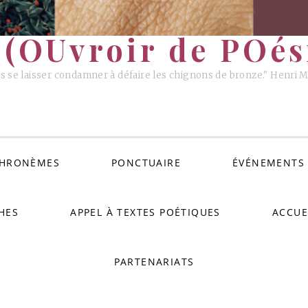
(OUvroir de POési
s se laisser condamner à défaire les chignons de bronze." Henri 
HRONÈMES
PONCTUAIRE
ÉVÉNEMENTS
HES
APPEL À TEXTES POÉTIQUES
ACCUE
PARTENARIATS