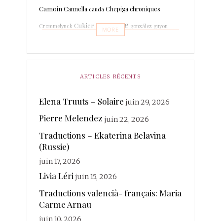
Camoin
Cannella
Chepiga
chroniques
cauda
espagne
Cukier
Crommelynck
gonzález
guyon
MORE
Leboissetier
Langevin
keyaerts
lafage
italien
Marrodan
Léri
martin-boche
Mer
Lechat
ARTICLES RÉCENTS
merland
Minot
Mihaylova
Morcellet
morante
photographies
Elena Truuts – Solaire
juin 29, 2026
Paisant
Poésie
quintuor
Pierre Melendez
Real
juin 22, 2026
Rateau
Rivière Kéraval
radière
Traductions – Ekaterina Belavina
traductions
Sanchez
(Russie)
Rosin
Soy
Ruhaud
juin 17, 2026
valencià
Voix
vanderplancke
Livia Léri
juin 15, 2026
Traductions valencià- français: Maria
Carme Arnau
juin 10, 2026