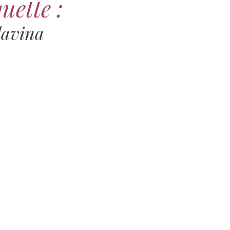
uette :
lavina