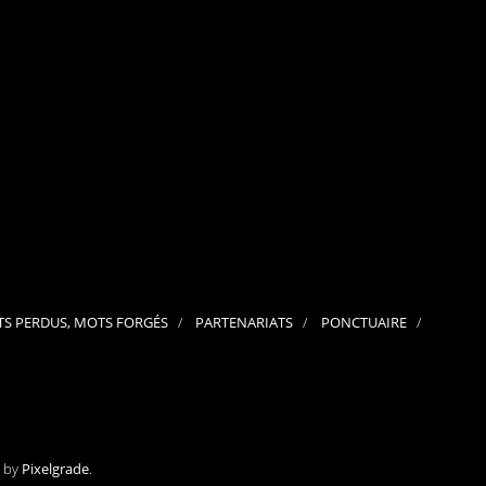
septembre 2024
août 2024
juillet 2024
juin 2024
mai 2024
avril 2024
mars 2024
février 2024
janvier 2024
décembre 2023
novembre 2023
octobre 2023
septembre 2023
juillet 2023
juin 2023
mai 2023
S PERDUS, MOTS FORGÉS
PARTENARIATS
PONCTUAIRE
avril 2023
mars 2023
février 2023
janvier 2023
décembre 2022
novembre 2022
octobre 2022
septembre 2022
e by
Pixelgrade
.