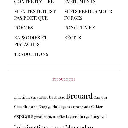
CONTRE NATURE
ÉVÉNEMENTS
MON TEXTE N'EST
MOTS PERDUS MOTS
PAS POETIQUE
FORGES
POÈMES
PONCTUAIRE
RAPSODIES ET
RÉCITS
PISTACHES
TRADUCTIONS
ÉTIQUETTES
Brouard
barbusse
Camoin
aphorismes
argentine
Cukier
Cannella
Chepiga
chroniques
cauda
Crommelynck
espagne
Langevin
keyaerts
lafage
gonzález
guyon
italien
Marrodan
Leboissetier