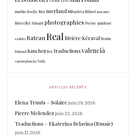
Léri
Lechat
merland
Minot
martin-boche
Mer
Mihaylova
morante
photographies
Morcellet
Paisant
Poésie
quintuor
Real
Rateau
Rivière Kéraval
Rosin
radière
valencià
traductions
Sanchez
Soy
Ruhaud
Voix
vanderplancke
ARTICLES RÉCENTS
Elena Truuts – Solaire
juin 29, 2026
Pierre Melendez
juin 22, 2026
Traductions – Ekaterina Belavina (Russie)
juin 17, 2026