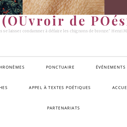
(OUvroir de POési
s se laisser condamner à défaire les chignons de bronze." Henri 
HRONÈMES
PONCTUAIRE
ÉVÉNEMENTS
HES
APPEL À TEXTES POÉTIQUES
ACCUE
PARTENARIATS