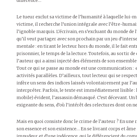
différence…
Le tueur exclut sa victime de l’humanité à laquelle lui-
victime, il recherche l’union intégrale avec l’être-humain
l’ignoble marquis. L’écrivain, en s’excluant du monde de l’
qu’il veut partager avec son prochain par un jeu d’inters
mentale : en tirant le lecteur hors du monde, il le fait ent
prisonnier, le temps de la lecture. Toutefois, au sortir de 
l’auteur qui a ainsi injecté des éléments de son ensembl
Tout ce qui se passe au monde est une communication : e
activités parallèles. D’ailleurs, tout lecteur qui se respe
infère un sens des indices laissés volontairement par l’aute
interpréter. Parfois, le texte est immédiatement lisible : 
mobile) évident, l’assassin démasqué. C’est décevant. Un
exigeante du sens, d’où l’intérêt des relectures dont on ne
Mais en quoi consiste donc le crime de l’auteur ? En une 
son essence et son existence… En se livrant corps et âme 
impudeur et d’une indécence, qui le différencient du comm