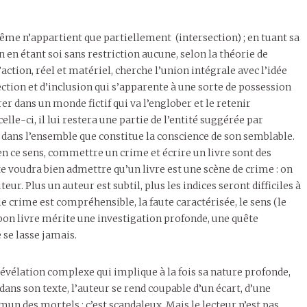
même n’appartient que partiellement (intersection) ; en tuant sa
 en étant soi sans restriction aucune, selon la théorie de
action, réel et matériel, cherche l’union intégrale avec l’idée
ection et d’inclusion qui s’apparente à une sorte de possession
rer dans un monde fictif qui va l’englober et le retenir
celle-ci, il lui restera une partie de l’entité suggérée par
e dans l’ensemble que constitue la conscience de son semblable.
n ce sens, commettre un crime et écrire un livre sont des
cte voudra bien admettre qu’un livre est une scène de crime : on
ur. Plus un auteur est subtil, plus les indices seront difficiles à
le crime est compréhensible, la faute caractérisée, le sens (le
 bon livre mérite une investigation profonde, une quête
 se lasse jamais.
révélation complexe qui implique à la fois sa nature profonde,
dans son texte, l’auteur se rend coupable d’un écart, d’une
un des mortels : c’est scandaleux. Mais le lecteur n’est pas