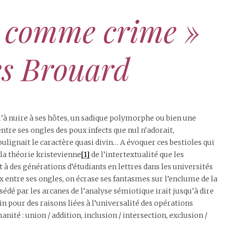
re comme crime »
s Brouard
qu’à nuire à ses hôtes, un sadique polymorphe ou bien une
ntre ses ongles des poux infects que nul n’adorait,
lignait le caractère quasi divin… A évoquer ces bestioles qui
la théorie kristevienne
[1]
de l’intertextualité que les
 à des générations d’étudiants en lettres dans les universités
x entre ses ongles, on écrase ses fantasmes sur l’enclume de la
sédé par les arcanes de l’analyse sémiotique irait jusqu’à dire
n pour des raisons liées à l’universalité des opérations
nité : union / addition, inclusion / intersection, exclusion /