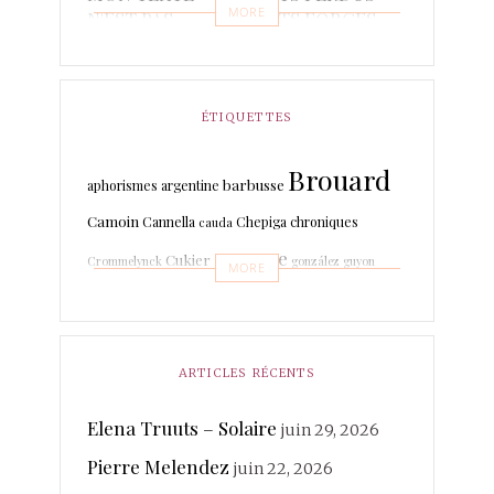
MORE
N'EST PAS
MOTS FORGES
POETIQUE
POÈMES
PONCTUAIRE
RAPSODIES ET
RÉCITS
ÉTIQUETTES
PISTACHES
Brouard
TRADUCTIONS
barbusse
aphorismes
argentine
Camoin
Cannella
Chepiga
chroniques
cauda
espagne
Cukier
Crommelynck
gonzález
guyon
MORE
Leboissetier
Langevin
keyaerts
lafage
italien
Marrodan
Léri
martin-boche
Mer
Lechat
ARTICLES RÉCENTS
merland
Minot
Mihaylova
Morcellet
morante
photographies
Elena Truuts – Solaire
juin 29, 2026
Paisant
Poésie
quintuor
Pierre Melendez
Real
juin 22, 2026
Rateau
Rivière Kéraval
radière