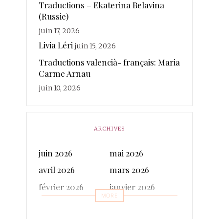
Traductions – Ekaterina Belavina
traductions
Sanchez
(Russie)
Rosin
Soy
Ruhaud
juin 17, 2026
valencià
Voix
vanderplancke
Livia Léri
juin 15, 2026
Traductions valencià- français: Maria
Carme Arnau
juin 10, 2026
ARCHIVES
juin 2026
mai 2026
avril 2026
mars 2026
février 2026
janvier 2026
MORE
décembre 2025
novembre 2025