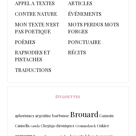
APPEL A TEXTES
ARTICLES
CONTRE NATURE
ÉVÉNEMENTS
MON TEXTE N'EST
MOTS PERDUS MOTS
PAS POETIQUE
FORGES
POÈMES
PONCTUAIRE
RAPSODIES ET
RÉCITS
PISTACHES
TRADUCTIONS
ÉTIQUETTES
Brouard
barbusse
Camoin
aphorismes
argentine
Cukier
Cannella
Chepiga
chroniques
cauda
Crommelynck
espagne