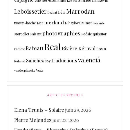
Langevin
keyaerts
lafage
gonzález
guyon
italien
Marrodan
Leboissetier
Léri
Lechat
merland
Minot
martin-boche
Mer
Mihaylova
morante
photographies
Morcellet
Paisant
Poésie
quintuor
Real
Rateau
Rivière Kéraval
Rosin
radière
valencià
traductions
Sanchez
Soy
Ruhaud
Voix
vanderplancke
ARTICLES RÉCENTS
Elena Truuts – Solaire
juin 29, 2026
Pierre Melendez
juin 22, 2026