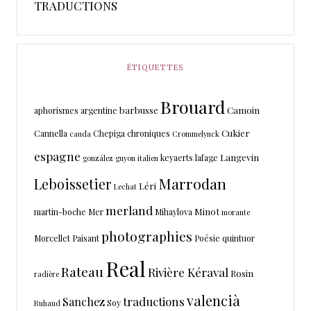
TRADUCTIONS
ÉTIQUETTES
Brouard
barbusse
Camoin
aphorismes
argentine
Cukier
Cannella
Chepiga
chroniques
cauda
Crommelynck
espagne
Langevin
keyaerts
lafage
gonzález
guyon
italien
Marrodan
Leboissetier
Léri
Lechat
merland
Minot
martin-boche
Mer
Mihaylova
morante
photographies
Morcellet
Paisant
Poésie
quintuor
Real
Rateau
Rivière Kéraval
Rosin
radière
valencià
traductions
Sanchez
Soy
Ruhaud