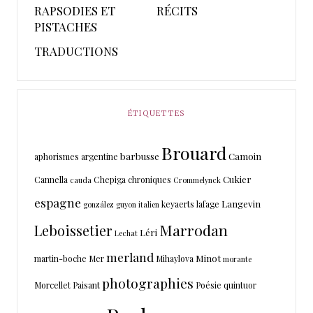
RAPSODIES ET
RÉCITS
PISTACHES
TRADUCTIONS
ÉTIQUETTES
Brouard
barbusse
Camoin
aphorismes
argentine
Cukier
Cannella
Chepiga
chroniques
cauda
Crommelynck
espagne
Langevin
keyaerts
lafage
gonzález
guyon
italien
Marrodan
Leboissetier
Léri
Lechat
merland
Minot
martin-boche
Mer
Mihaylova
morante
photographies
Morcellet
Paisant
Poésie
quintuor