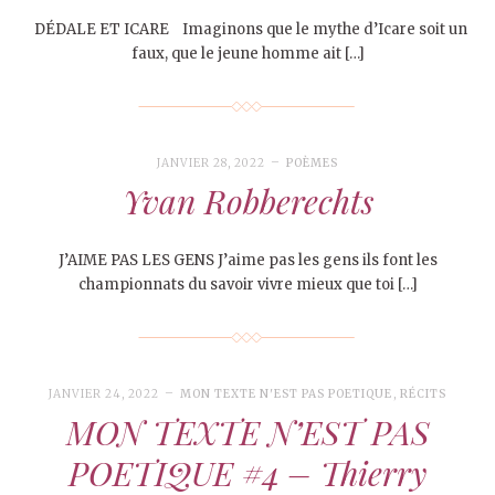
DÉDALE ET ICARE Imaginons que le mythe d’Icare soit un
faux, que le jeune homme ait […]
JANVIER 28, 2022
POÈMES
Yvan Robberechts
J’AIME PAS LES GENS J’aime pas les gens ils font les
championnats du savoir vivre mieux que toi […]
JANVIER 24, 2022
MON TEXTE N'EST PAS POETIQUE
,
RÉCITS
MON TEXTE N’EST PAS
POETIQUE #4 – Thierry