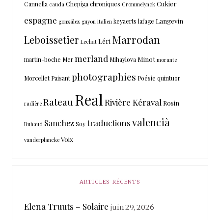
Cukier
Cannella
Chepiga
chroniques
cauda
Crommelynck
espagne
Langevin
keyaerts
lafage
gonzález
guyon
italien
Marrodan
Leboissetier
Léri
Lechat
merland
Minot
martin-boche
Mer
Mihaylova
morante
photographies
Morcellet
Paisant
Poésie
quintuor
Real
Rateau
Rivière Kéraval
Rosin
radière
valencià
traductions
Sanchez
Soy
Ruhaud
Voix
vanderplancke
ARTICLES RÉCENTS
Elena Truuts – Solaire
juin 29, 2026