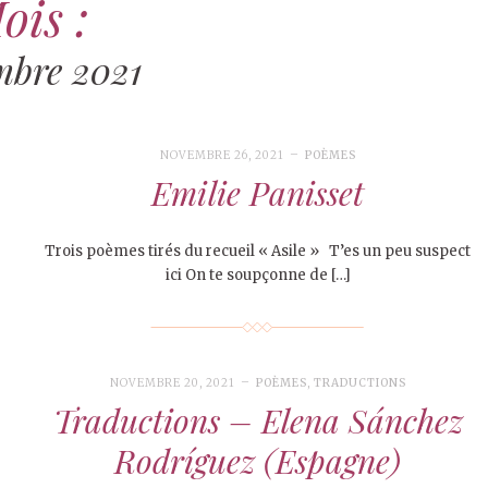
ois :
bre 2021
NOVEMBRE 26, 2021
POÈMES
Emilie Panisset
Trois poèmes tirés du recueil « Asile » T’es un peu suspect
ici On te soupçonne de […]
NOVEMBRE 20, 2021
POÈMES
,
TRADUCTIONS
Traductions – Elena Sánchez
Rodríguez (Espagne)