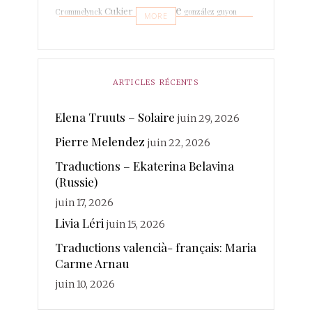
espagne
Cukier
Crommelynck
gonzález
guyon
MORE
Leboissetier
Langevin
keyaerts
lafage
italien
Marrodan
Léri
martin-boche
Mer
Lechat
ARTICLES RÉCENTS
merland
Minot
Mihaylova
Morcellet
morante
photographies
Elena Truuts – Solaire
juin 29, 2026
Paisant
Poésie
quintuor
Pierre Melendez
Real
juin 22, 2026
Rateau
Rivière Kéraval
radière
Traductions – Ekaterina Belavina
traductions
Sanchez
(Russie)
Rosin
Soy
Ruhaud
juin 17, 2026
valencià
Voix
vanderplancke
Livia Léri
juin 15, 2026
Traductions valencià- français: Maria
Carme Arnau
juin 10, 2026