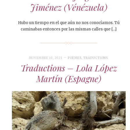
Jiménez (Vénézuela)
Hubo un tiempo en el que aún no nos conocíamos. Tú
caminabas entonces por las mismas calles que […]
NOVEMBRE 10, 2021
POÈMES
,
TRADUCTIONS
Traductions – Lola López
Martín (Espagne)