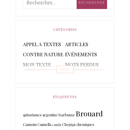
CATÉGORIES
APPEL A TEXTES
ARTICLES
CONTRE NATURE
ÉVÉNEMENTS
MON TEXTE
MOTS PERDUS
MORE
N'EST PAS
MOTS FORGES
POETIQUE
POÈMES
PONCTUAIRE
RAPSODIES ET
RÉCITS
ÉTIQUETTES
PISTACHES
Brouard
TRADUCTIONS
barbusse
aphorismes
argentine
Camoin
Cannella
Chepiga
chroniques
cauda