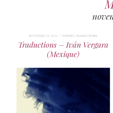
M
novem
NOVEMBRE 29, 2021
POÈMES
,
TRADUCTIONS
Traductions – Iván Vergara
(Mexique)