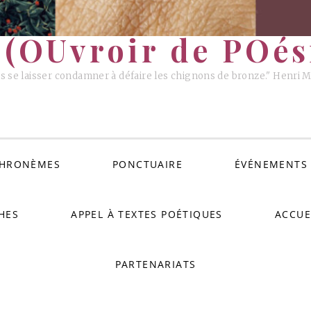
(OUvroir de POési
s se laisser condamner à défaire les chignons de bronze." Henri 
HRONÈMES
PONCTUAIRE
ÉVÉNEMENTS
HES
APPEL À TEXTES POÉTIQUES
ACCUE
PARTENARIATS